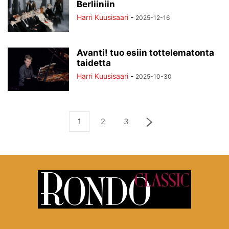
Berliiniin
Harri Kuusisaari
-
2025-12-16
Avanti! tuo esiin tottelematonta
taidetta
Harri Kuusisaari
-
2025-10-30
1
2
3