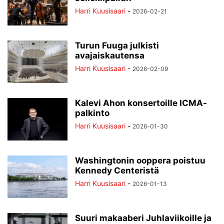
Harri Kuusisaari
-
2026-02-21
Turun Fuuga julkisti
avajaiskautensa
Harri Kuusisaari
-
2026-02-09
Kalevi Ahon konsertoille ICMA-
palkinto
Harri Kuusisaari
-
2026-01-30
Washingtonin ooppera poistuu
Kennedy Centeristä
Harri Kuusisaari
-
2026-01-13
Suuri makaaberi Juhlaviikoille ja