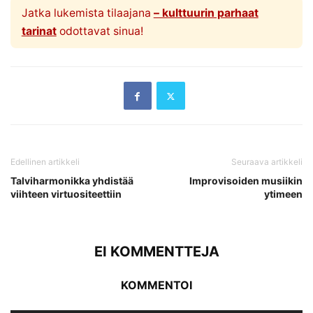
Jatka lukemista tilaajana
– kulttuurin parhaat
tarinat
odottavat sinua!
Edellinen artikkeli
Seuraava artikkeli
Talviharmonikka yhdistää
Improvisoiden musiikin
viihteen virtuositeettiin
ytimeen
EI KOMMENTTEJA
KOMMENTOI