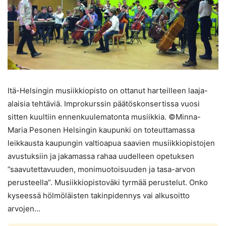
Itä-Helsingin musiikkiopisto on ottanut harteilleen laaja-
alaisia tehtäviä. Improkurssin päätöskonsertissa vuosi
sitten kuultiin ennenkuulematonta musiikkia. ©Minna-
Maria Pesonen Helsingin kaupunki on toteuttamassa
leikkausta kaupungin valtioapua saavien musiikkiopistojen
avustuksiin ja jakamassa rahaa uudelleen opetuksen
”saavutettavuuden, monimuotoisuuden ja tasa-arvon
perusteella”. Musiikkiopistoväki tyrmää perustelut. Onko
kyseessä hölmöläisten takinpidennys vai alkusoitto
arvojen...