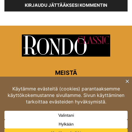
KIRJAUDU JÄTTÄÄKSESI KOMMENTIN
MEISTÄ
Rondon toimitus
Opastinsilta 6A 00520 Helsinki
Asiakaspalvelu: puh. 03 4246 5318
asiakaspalvelu@rondo.fi
Ota meihin yhteyttä:
toimitus@rondo.fi