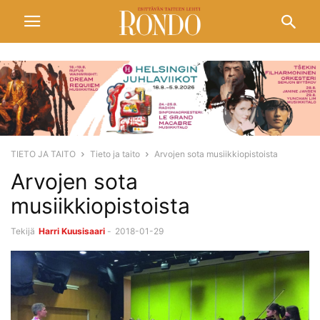
TIETO JA TAITO
Tieto ja taito
Arvojen sota musiikkiopistoista
Arvojen sota
musiikkiopistoista
Tekijä
Harri Kuusisaari
-
2018-01-29