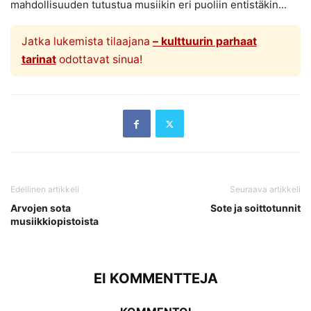
mahdollisuuden tutustua musiikin eri puoliin entistäkin...
Jatka lukemista tilaajana
– kulttuurin parhaat
tarinat
odottavat sinua!
Edellinen artikkeli
Seuraava artikkeli
Arvojen sota
Sote ja soittotunnit
musiikkiopistoista
EI KOMMENTTEJA