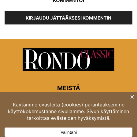
KOMMENTOI
KIRJAUDU JÄTTÄÄKSESI KOMMENTIN
MEISTÄ
Rondon toimitus
Opastinsilta 6A 00520 Helsinki
Asiakaspalvelu: puh. 03 4246 5318
asiakaspalvelu@rondo.fi
Ota meihin yhteyttä:
toimitus@rondo.fi