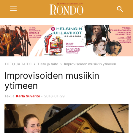
TIETO JA TAITO
Tieto ja taito
Improvisoiden musiikin ytimeen
Improvisoiden musiikin
ytimeen
Tekijä
Karla Suvanto
-
2018-01-29