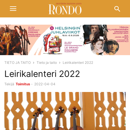
TIETO JA TAITO
Tieto ja taito
Leirikalenteri 2022
Leirikalenteri 2022
Tekijä
Toimitus
-
2022-04-04