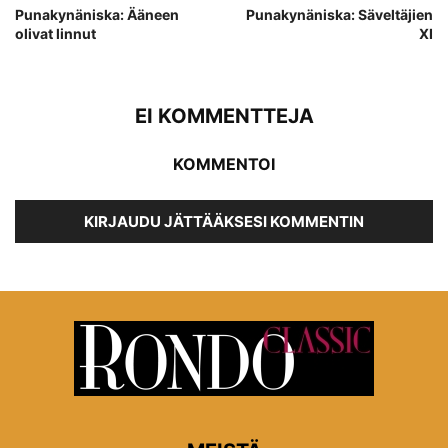
Punakynäniska: Ääneen
Punakynäniska: Säveltäjien
olivat linnut
XI
EI KOMMENTTEJA
KOMMENTOI
KIRJAUDU JÄTTÄÄKSESI KOMMENTIN