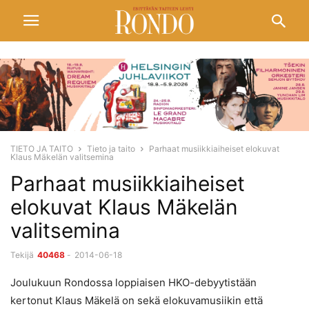
TIETO JA TAITO
Tieto ja taito
Parhaat musiikkiaiheiset elokuvat
Klaus Mäkelän valitsemina
Parhaat musiikkiaiheiset
elokuvat Klaus Mäkelän
valitsemina
Tekijä
40468
-
2014-06-18
Joulukuun Rondossa loppiaisen HKO-debyytistään
kertonut Klaus Mäkelä on sekä elokuvamusiikin että