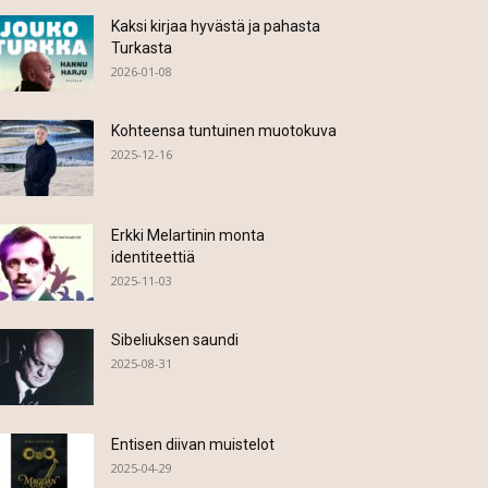
Kaksi kirjaa hyvästä ja pahasta
Turkasta
2026-01-08
Kohteensa tuntuinen muotokuva
2025-12-16
Erkki Melartinin monta
identiteettiä
2025-11-03
Sibeliuksen saundi
2025-08-31
Entisen diivan muistelot
2025-04-29