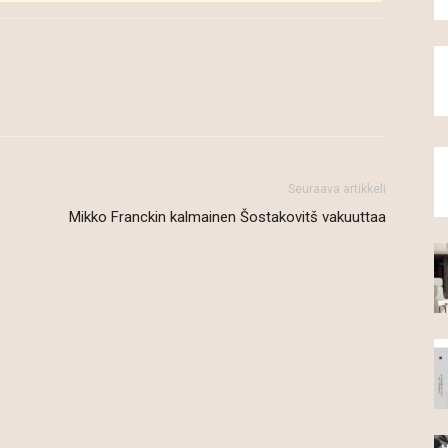
Seuraava artikkeli
Mikko Franckin kalmainen Šostakovitš vakuuttaa