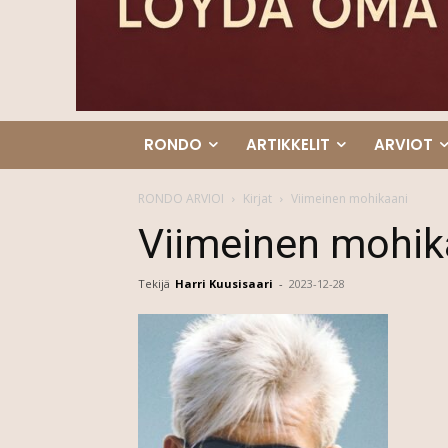
RONDO
ARTIKKELIT
ARVIOT
RONDO ARVIOI
Kirjat
Viimeinen mohikaani
Viimeinen mohik
Tekijä
Harri Kuusisaari
-
2023-12-28