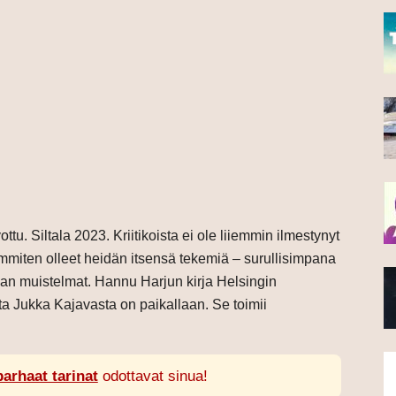
ttu. Siltala 2023. Kriitikoista ei ole liiemmin ilmestynyt
immiten olleet heidän itsensä tekemiä – surullisimpana
 muistelmat. Hannu Harjun kirja Helsingin
ta Jukka Kajavasta on paikallaan. Se toimii
parhaat tarinat
odottavat sinua!