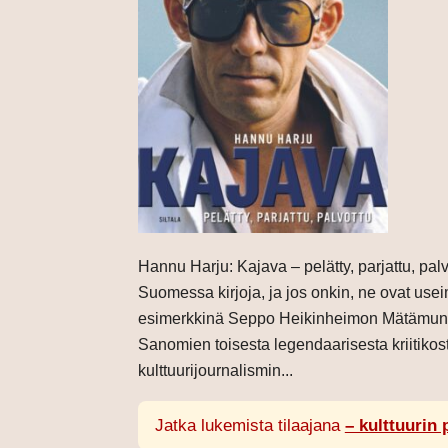
Hannu Harju: Kajava – pelätty, parjattu, palvo
Suomessa kirjoja, ja jos onkin, ne ovat use
esimerkkinä Seppo Heikinheimon Mätämunan
Sanomien toisesta legendaarisesta kriitikos
kulttuurijournalismin...
Jatka lukemista tilaajana
– kulttuurin 