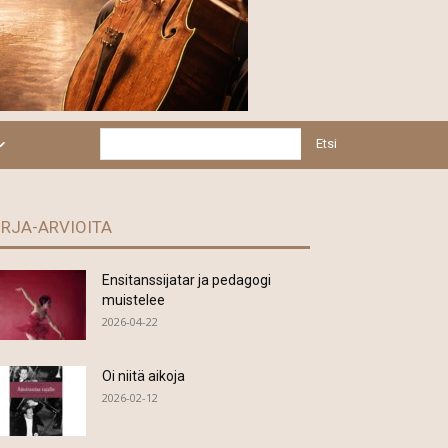
Etsi
IRJA-ARVIOITA
Ensitanssijatar ja pedagogi
muistelee
2026-04-22
Oi niitä aikoja
2026-02-12