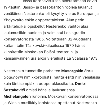
iässä koronaviruksen aiheuttamaan covid–
19-tautiin. Basso- ja bassobaritonirooleja laulanut
venäläinen Nesterenko oli kysytty vieras Euroopan ja
Yhdysvaltojenkin oopperataloissa. Alun perin
arkkitehdiksi opiskellut Nesterenko vaihtoi alaa
laulumusiikin puoleen ja valmistui Leningradin
konservatoriosta 1965. Voitettuaan 32-vuotiaana
kultamitalin Tšaikovski-kilpailussa 1970 hänet
kiinnitettiin Moskovan Bolšoi-teatteriin, ja
kansainvälinen ura alkoi vierailusta La Scalassa 1973.
Nesterenko tunnettiin parhaiten
Musorgskin
Boris
Godunovin
nimikkoroolista, mutta esitti niin venäläisiä
kuin läntisempiäkin oopperaklassikoita.
Dmitri
Šostakovitš
omisti hänelle laulusarjansa
Michelangelon
runoihin. Moskovan konservatoriossa
ja Wienin musiikkiyliopistossa opettanut Nesterenko