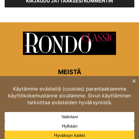
KIRJAUDU JÄTTÄÄKSESI KOMMENTIN
MEISTÄ
Rondon toimitus
Opastinsilta 6A 00520 Helsinki
Asiakaspalvelu: puh. 03 4246 5318
asiakaspalvelu@rondo.fi
Ota meihin yhteyttä:
toimitus@rondo.fi
© Classicus Oy 2026 ver 2.4