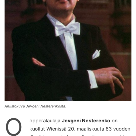
Arkistokuva Jevgeni Nesterenkosta.
O
opperalaulaja
Jevgeni Nesterenko
on
kuollut Wienissä 20. maaliskuuta 83 vuoden