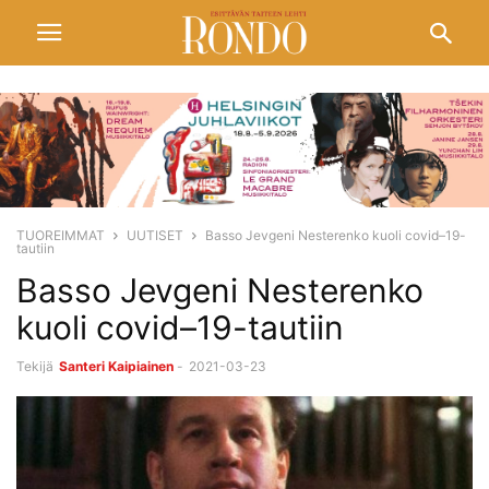
TUOREIMMAT
UUTISET
Basso Jevgeni Nesterenko kuoli covid–19-
tautiin
Basso Jevgeni Nesterenko
kuoli covid–19-tautiin
Tekijä
Santeri Kaipiainen
-
2021-03-23