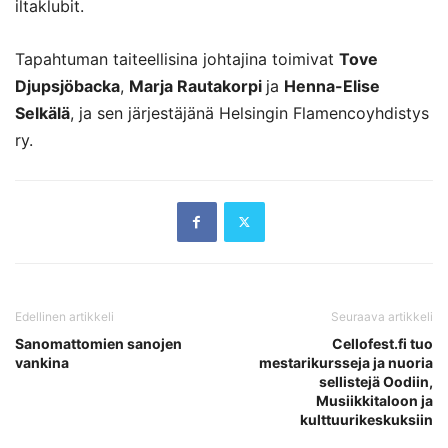
iltaklubit.
Tapahtuman taiteellisina johtajina toimivat
Tove
Djupsjöbacka
,
Marja Rautakorpi
ja
Henna-Elise
Selkälä
, ja sen järjestäjänä Helsingin Flamencoyhdistys
ry.
Edellinen artikkeli
Seuraava artikkeli
Sanomattomien sanojen
Cellofest.fi tuo
vankina
mestarikursseja ja nuoria
sellistejä Oodiin,
Musiikkitaloon ja
kulttuurikeskuksiin