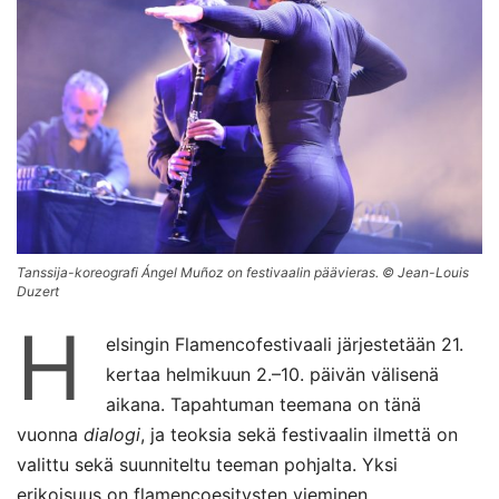
Tanssija-koreografi Ángel Muñoz on festivaalin päävieras. © Jean-Louis
Duzert
H
elsingin Flamencofestivaali järjestetään 21.
kertaa helmikuun 2.–10. päivän välisenä
aikana. Tapahtuman teemana on tänä
vuonna
dialogi
, ja teoksia sekä festivaalin ilmettä on
valittu sekä suunniteltu teeman pohjalta. Yksi
erikoisuus on flamencoesitysten vieminen