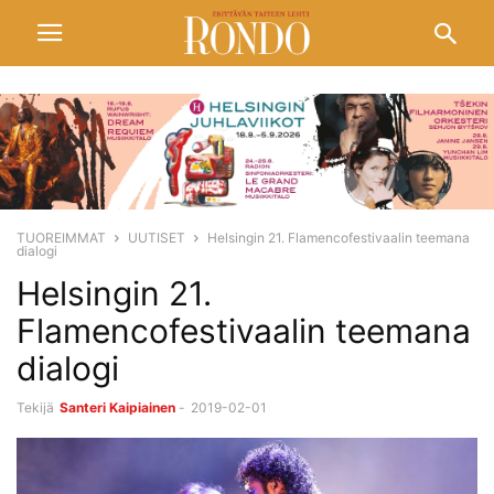
TUOREIMMAT
UUTISET
Helsingin 21. Flamencofestivaalin teemana
dialogi
Helsingin 21.
Flamencofestivaalin teemana
dialogi
Tekijä
Santeri Kaipiainen
-
2019-02-01