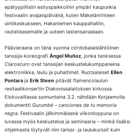
epätyypillisiin esityspaikkoihin ympäri kaupunkia
festivaalin avajaispäivänä, kuten Mäkelänrinteen
uintikeskukseen, Hakaniemen kauppahalliin,
rautatieasemalle ja uuteen lastensairaalaan.
Päävieraana on tänä vuonna córdobalaislähtöinen
tanssija-koreografi
Ángel Muñoz
, jonka teoksessa
Claroscuro
ovat tanssijan keskustelukumppaneina
elektroniikka, laulu ja puhaltimet. Ruotsalaiset
Ellen
Pontara
ja
Erik Steen
pitävät flamencolaulun
resitaalikonsertin Diakonissalaitoksen kirkossa.
Elokuvaillassa sunnuntaina 3.2. nähdään Korjaamolla
dokumentti
Gurumbé – canciones de tu memoria
negra.
Festivaalin jälkimmäisenä viikonloppuna on
luvassa myös keskustelua ja seminaaria – minkä lisäksi
ohjelmasta löytyvät niin tanssi- ja laulukurssit kuin