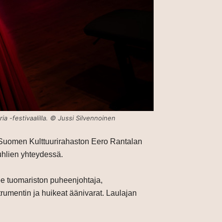
ia -festivaalilla. © Jussi Silvennoinen
n. Suomen Kulttuurirahaston Eero Rantalan
uhlien yhteydessä.
ilee tuomariston puheenjohtaja,
trumentin ja huikeat äänivarat. Laulajan