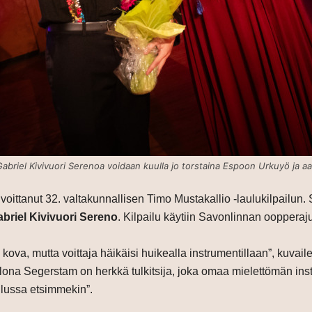
 Gabriel Kivivuori Serenoa voidaan kuulla jo torstaina Espoon Urkuyö ja aar
voittanut 32. valtakunnallisen Timo Mustakallio -laulukilpailu
briel Kivivuori Sereno
. Kilpailu käytiin Savonlinnan oopperaj
äin kova, mutta voittaja häikäisi huikealla instrumentillaan”, kuva
isilona Segerstam on herkkä tulkitsija, joka omaa mielettömän ins
ailussa etsimmekin”.