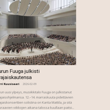
run Fuuga julkisti
vajaiskautensa
ri Kuusisaari
-
2026-02-09
un uusi ylpeys, musiikkitalo Fuuga on julkistanut
jaisohjelmansa. 12.–14. marraskuuta pidettävien
jaiskonserttien solistina on Karita Mattila, ja sitä
raavien viikkojen aikana talossa kuullaan paitsi...