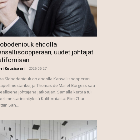
lobodeniouk ehdolla
nsallisoopperaan, uudet johtajat
aliforniaan
ri Kuusisaari
-
2026-05-27
ma Slobodeniouk on ehdolla Kansallisoopperan
kapellimestariksi, ja Thomas de Mallet Burgess saa
teellisena johtajana jatkoajan. Samalla kertaa tuli
ellimestarinimityksiä Kaliforniasta: Elim Chan
ittiin San...