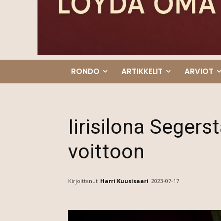
RONDO
ARTIKKELIT
ARVIOT
Iirisilona Segers
voittoon
Kirjoittanut
Harri Kuusisaari
2023-07-17