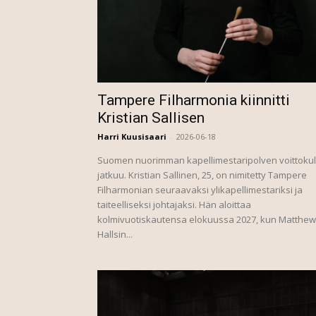
Tampere Filharmonia kiinnitti
Kristian Sallisen
Harri Kuusisaari
-
2026-06-18
Suomen nuorimman kapellimestaripolven voittoku
jatkuu. Kristian Sallinen, 25, on nimitetty Tampere
Filharmonian seuraavaksi ylikapellimestariksi ja
taiteelliseksi johtajaksi. Hän aloittaa
kolmivuotiskautensa elokuussa 2027, kun Matthew
Hallsin...