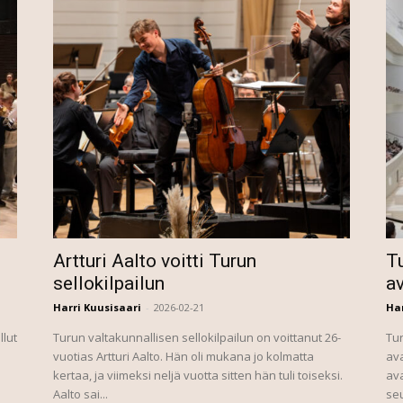
Artturi Aalto voitti Turun
Tu
sellokilpailun
a
Harri Kuusisaari
-
2026-02-21
Har
llut
Turun valtakunnallisen sellokilpailun on voittanut 26-
Tur
vuotias Artturi Aalto. Hän oli mukana jo kolmatta
ava
kertaa, ja viimeksi neljä vuotta sitten hän tuli toiseksi.
ava
Aalto sai...
seu