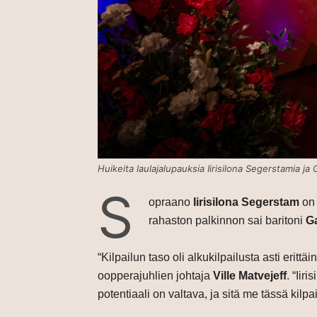
Huikeita laulajalupauksia Iirisilona Segerstamia ja
S
opraano
Iirisilona Segerstam
on 
rahaston palkinnon sai baritoni
Ga
“Kilpailun taso oli alkukilpailusta asti eritt
oopperajuhlien johtaja
Ville Matvejeff
. “Iir
potentiaali on valtava, ja sitä me tässä kilp