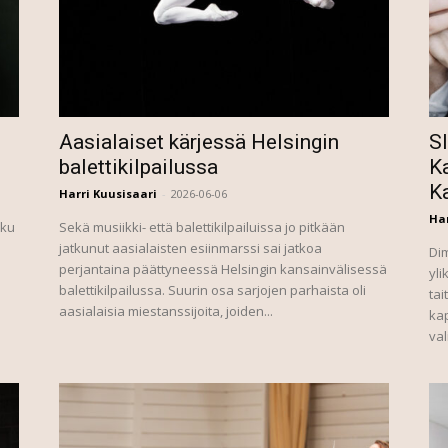
Aasialaiset kärjessä Helsingin
S
balettikilpailussa
Ka
K
Harri Kuusisaari
-
2026-06-06
Har
lku
Sekä musiikki- että balettikilpailuissa jo pitkään
jatkunut aasialaisten esiinmarssi sai jatkoa
Di
perjantaina päättyneessä Helsingin kansainvälisessä
yli
balettikilpailussa. Suurin osa sarjojen parhaista oli
tai
aasialaisia miestanssijoita, joiden...
kap
val