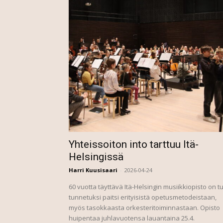
Yhteissoiton into tarttuu Itä-
Helsingissä
Harri Kuusisaari
-
2026-04-24
60 vuotta täyttävä Itä-Helsingin musiikkiopisto on tu
tunnetuksi paitsi erityisistä opetusmetodeistaan,
myös tasokkaasta orkesteritoiminnastaan. Opisto
huipentaa juhlavuotensa lauantaina 25.4.