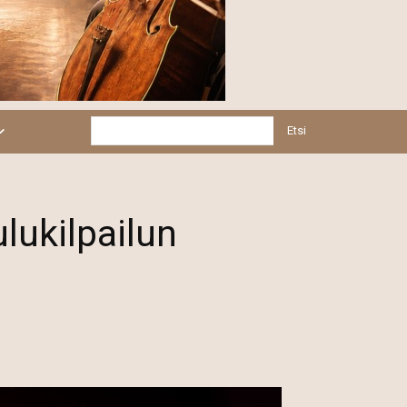
Etsi
lukilpailun