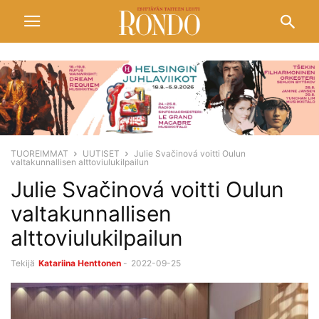
TUOREIMMAT
UUTISET
Julie Svačinová voitti Oulun
valtakunnallisen alttoviulukilpailun
Julie Svačinová voitti Oulun
valtakunnallisen
alttoviulukilpailun
Tekijä
Katariina Henttonen
-
2022-09-25