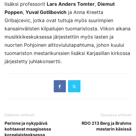
lisäksi professorit
Lars Anders Tomter
,
Diemut
Poppen
,
Yuval Gotlibovich
ja Anna Kreetta
Gribajcevic, jotka ovat tuttuja myös suurimpien
kansainvälisten kilpailujen tuomaristosta. Viikon aikana
musiikkikeskuksessa järjestettiin myös lasten ja
nuorten Pohjoinen alttoviulutapahtuma, johon kuului
tuomariston mestarikurssien lisäksi Karjasillan kirkossa
järjestetty juhlakonsertti.
Edellinen artikkeli
Seuraava artikkeli
Perinne ja nykypäivä
RDO 213 Berg ja Brahms
kohtaavat maagisessa
mestarin käsissä
korealaisteoksessa