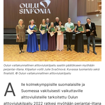
Oulun valtakunnallinen alttoviulukilpailu saatiin päätökseen myöhään
perjantai-iltana. Kilpailun voitti Julie Svačinová. Kuvassa tuomaristo sekä
finalistit. © Oulun valtakunnallinen alttoviulukilpailu
A
lle kolmekymppisille suomalaisille ja
Suomessa vakituisesti vaikuttaville
alttoviulisteille tarkoitettu Oulun
alttoviulukilpailu 2022 ratkesi myöhään perjantai-iltana