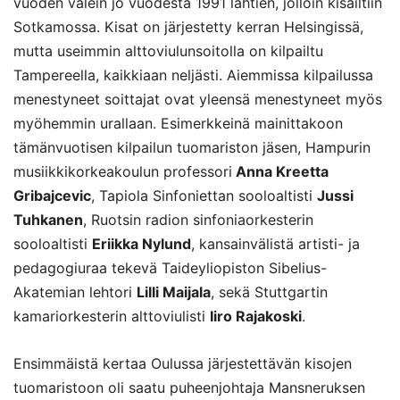
vuoden välein jo vuodesta 1991 lähtien, jolloin kisailtiin
Sotkamossa. Kisat on järjestetty kerran Helsingissä,
mutta useimmin alttoviulunsoitolla on kilpailtu
Tampereella, kaikkiaan neljästi. Aiemmissa kilpailussa
menestyneet soittajat ovat yleensä menestyneet myös
myöhemmin urallaan. Esimerkkeinä mainittakoon
tämänvuotisen kilpailun tuomariston jäsen, Hampurin
musiikkikorkeakoulun professori
Anna Kreetta
Gribajcevic
, Tapiola Sinfoniettan sooloaltisti
Jussi
Tuhkanen
, Ruotsin radion sinfoniaorkesterin
sooloaltisti
Eriikka Nylund
, kansainvälistä artisti- ja
pedagogiuraa tekevä Taideyliopiston Sibelius-
Akatemian lehtori
Lilli Maijala
, sekä Stuttgartin
kamariorkesterin alttoviulisti
Iiro Rajakoski
.
Ensimmäistä kertaa Oulussa järjestettävän kisojen
tuomaristoon oli saatu puheenjohtaja Mansneruksen