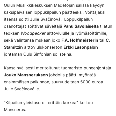
Oulun Musiikkikeskuksen Madetojan salissa käydyn
kaksipäiväisen loppukilpailun päätteeksi. Voittajaksi
itsensä soitti Julie Svačinová. Loppukilpailun
osanottajat soittivat säveltäjä
Panu Savolaiselta
tilatun
teoksen
Woodpecker
alttoviululle ja lyömäsoittimille,
sekä valintansa mukaan joko
F.A. Hoffmeisterin
tai
C.
Stamitzin
alttoviulukonserton
Erkki Lasonpalon
johtaman Oulu Sinfonian solisteina.
Kansainvälisesti meritoitunut tuomaristo puheenjohtaja
Jouko Mansneruksen
johdolla päätti myöntää
ensimmäisen palkinnon, suuruudeltaan 5000 euroa
Julie Svačinoválle.
”Kilpailun yleistaso oli erittäin korkea”, kertoo
Mansnerus.