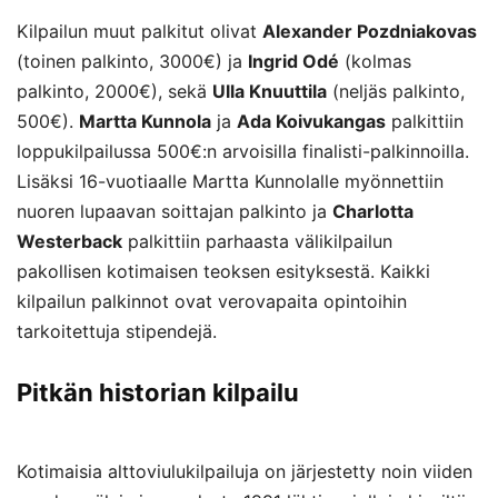
Kilpailun muut palkitut olivat
Alexander Pozdniakovas
(toinen palkinto, 3000€) ja
Ingrid Odé
(kolmas
palkinto, 2000€), sekä
Ulla Knuuttila
(neljäs palkinto,
500€).
Martta Kunnola
ja
Ada Koivukangas
palkittiin
loppukilpailussa 500€:n arvoisilla finalisti-palkinnoilla.
Lisäksi 16-vuotiaalle Martta Kunnolalle myönnettiin
nuoren lupaavan soittajan palkinto ja
Charlotta
Westerback
palkittiin parhaasta välikilpailun
pakollisen kotimaisen teoksen esityksestä. Kaikki
kilpailun palkinnot ovat verovapaita opintoihin
tarkoitettuja stipendejä.
Pitkän historian kilpailu
Kotimaisia alttoviulukilpailuja on järjestetty noin viiden