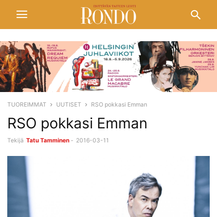
TUOREIMMAT
UUTISET
RSO pokkasi Emman
RSO pokkasi Emman
Tekijä
Tatu Tamminen
-
2016-03-11