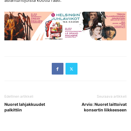
asiantuntijoista koottu raati.
Edellinen artikkeli
Seuraava artikkeli
Nuoret lahjakkuudet
Arvio: Nuoret laittoivat
palkittiin
konsertin liikkeeseen