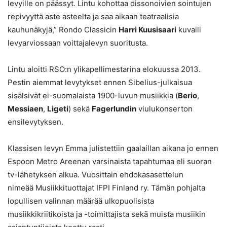
levyille on päässyt. Lintu kohottaa dissonoivien sointujen
repivyyttä aste asteelta ja saa aikaan teatraalisia
kauhunäkyjä,” Rondo Classicin
Harri Kuusisaari
kuvaili
levyarviossaan voittajalevyn suoritusta.
Lintu aloitti RSO:n ylikapellimestarina elokuussa 2013.
Pestin aiemmat levytykset ennen Sibelius-julkaisua
sisälsivät ei-suomalaista 1900-luvun musiikkia (
Berio
,
Messiaen
,
Ligeti
) sekä
Fagerlundin
viulukonserton
ensilevytyksen.
Klassisen levyn Emma julistettiin gaalaillan aikana jo ennen
Espoon Metro Areenan varsinaista tapahtumaa eli suoran
tv-lähetyksen alkua. Vuosittain ehdokasasettelun
nimeää Musiikkituottajat IFPI Finland ry. Tämän pohjalta
lopullisen valinnan määrää ulkopuolisista
musiikkikriitikoista ja -toimittajista sekä muista musiikin