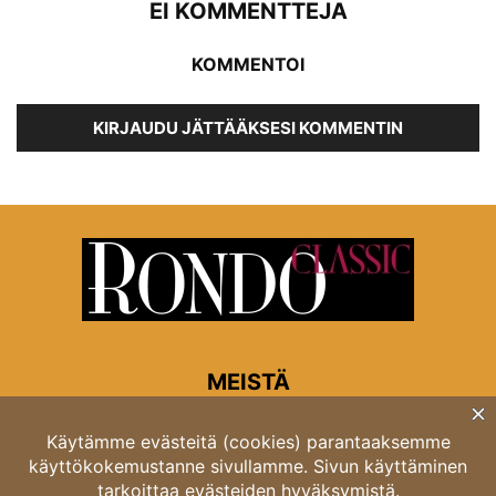
EI KOMMENTTEJA
KOMMENTOI
KIRJAUDU JÄTTÄÄKSESI KOMMENTIN
MEISTÄ
Rondon toimitus
Opastinsilta 6A 00520 Helsinki
Asiakaspalvelu: puh. 03 4246 5318