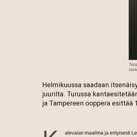
Tepp
taid
Helmikuussa saadaan itsenäis
juurilta. Turussa kantaesitetä
ja Tampereen ooppera esittää 1
alevalan maailma ja erityisesti 