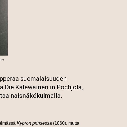
nen
opperaa suomalaisuuden
a Die Kalewainen in Pochjola,
rtaa naisnäkökulmalla.
telmässä
Kypron prinsessa
(1860), mutta