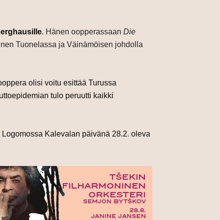
Berghausille
.
Hänen oopperassaan
Die
inen Tuonelassa ja Väinämöisen johdolla
oppera olisi voitu esittää Turussa
ttoepidemian tulo peruutti kaikki
n Logomossa Kalevalan päivänä 28.2. oleva