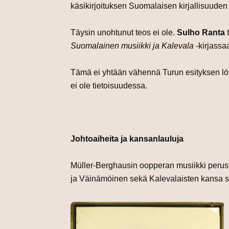
käsikirjoituksen Suomalaisen kirjallisuuden s
Täysin unohtunut teos ei ole.
Sulho Ranta
t
Suomalainen musiikki ja Kalevala
-kirjassaa
Tämä ei yhtään vähennä Turun esityksen löytö
ei ole tietoisuudessa.
Johtoaiheita ja kansanlauluja
Müller-Berghausin oopperan musiikki perust
ja Väinämöinen sekä Kalevalaisten kansa sa