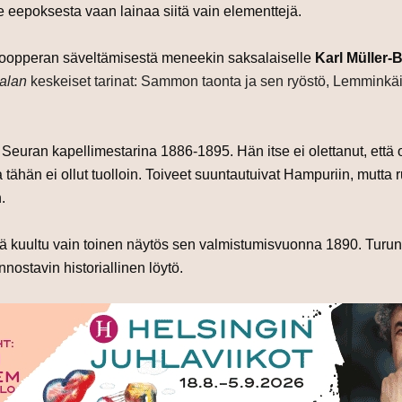
le eepoksesta vaan lainaa siitä vain elementtejä.
-oopperan säveltämisestä meneekin saksalaiselle
Karl Müller-
alan
keskeiset tarinat: Sammon taonta ja sen ryöstö, Lemminkä
Seuran kapellimestarina 1886-1895. Hän itse ei olettanut, että o
hän ei ollut tuolloin. Toiveet suuntautuivat Hampuriin, mutta ru
.
 kuultu vain toinen näytös sen valmistumisvuonna 1890. Turu
ostavin historiallinen löytö.