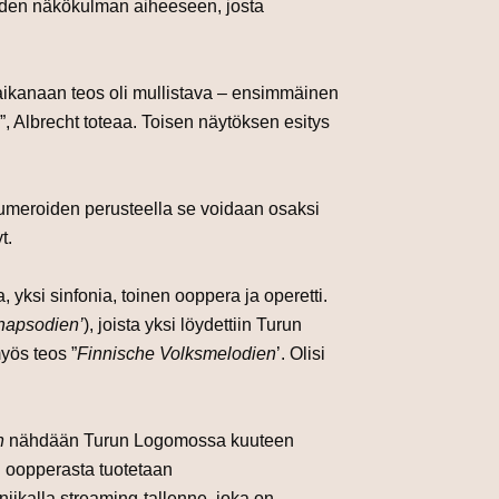
uuden näkökulman aiheeseen, josta
aikanaan teos oli mullistava – ensimmäinen
”, Albrecht toteaa. Toisen näytöksen esitys
snumeroiden perusteella se voidaan osaksi
t.
 yksi sinfonia, toinen ooppera ja operetti.
hapsodien’
), joista yksi löydettiin Turun
myös teos ”
Finnische Volksmelodien
’. Olisi
n
nähdään Turun Logomossa kuuteen
i oopperasta tuotetaan
ikalla streaming-tallenne, joka on