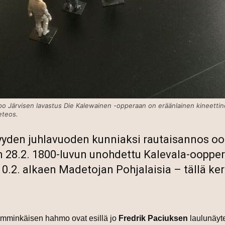
o Järvisen lavastus Die Kalewainen -opperaan on eräänlainen kineetti
eteos.
yyden juhlavuoden kunniaksi rautaisannos o
än 28.2. 1800-luvun unohdettu Kalevala-oopper
0.2. alkaen Madetojan Pohjalaisia – tällä ke
Lemminkäisen hahmo ovat esillä jo
Fredrik Paciuksen
laulunäy