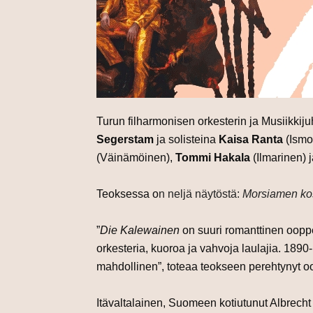
Turun filharmonisen orkesterin ja Musiikkij
Segerstam
ja solisteina
Kaisa Ranta
(Ismo
(Väinämöinen),
Tommi Hakala
(Ilmarinen) 
Teoksessa
o
n neljä näytöstä:
Morsiamen ko
”
Die Kalewainen
on suuri romanttinen ooppe
orkesteria, kuoroa ja vahvoja laulajia. 1890-l
mahdollinen”, toteaa teokseen perehtynyt o
Itävaltalainen, Suomeen kotiutunut Albrech