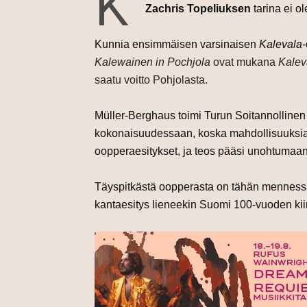
K
Zachris Topeliuksen
tarina ei o
Kunnia ensimmäisen varsinaisen
Kalevala
Kalewainen in Pochjola
ovat mukana
Kalev
saatu voitto Pohjolasta.
Müller-Berghaus toimi Turun Soitannollinen 
kokonaisuudessaan, koska mahdollisuuksia tä
oopperaesitykset, ja teos pääsi unohtumaan
Täyspitkästä oopperasta on tähän mennessä
kantaesitys lieneekin Suomi 100-vuoden kiinn