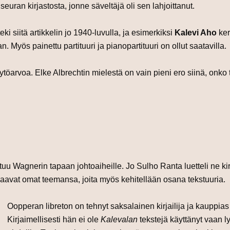
euran kirjastosta, jonne säveltäjä oli sen lahjoittanut.
eki siitä artikkelin jo 1940-luvulla, ja esimerkiksi
Kalevi Aho
ker
n. Myös painettu partituuri ja pianopartituuri on ollut saatavilla.
arvoa. Elke Albrechtin mielestä on vain pieni ero siinä, onko t
uu Wagnerin tapaan johtoaiheille. Jo Sulho Ranta luetteli ne 
avat omat teemansa, joita myös kehitellään osana tekstuuria.
Oopperan libreton on tehnyt saksalainen kirjailija ja kauppia
Kirjaimellisesti hän ei ole
Kalevalan
tekstejä käyttänyt vaan 