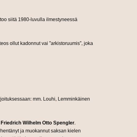
too siitä 1980-luvulla ilmestyneessä
eos ollut kadonnut vai ”arkistoruumis”, joka
kirjoituksessaan: mm. Louhi, Lemminkäinen
s
Friedrich Wilhelm Otto Spengler
.
lyhentänyt ja muokannut saksan kielen