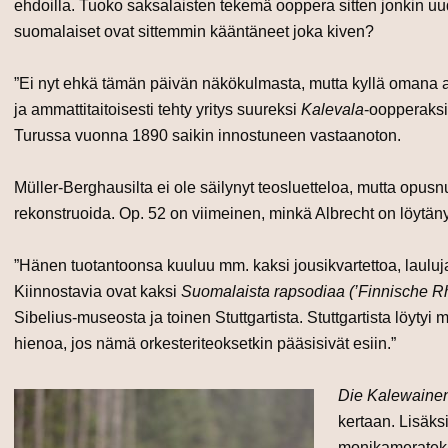
ehdoilla. Tuoko saksalaisten tekemä ooppera sitten jonkin 
suomalaiset ovat sittemmin kääntäneet joka kiven?
”Ei nyt ehkä tämän päivän näkökulmasta, mutta kyllä omana 
ja ammattitaitoisesti tehty yritys suureksi
Kalevala
-oopperaksi
Turussa vuonna
1890
saikin innostuneen vastaanoton.
Müller-Berghausilta ei ole säilynyt teosluetteloa, mutta opu
rekonstruoida. Op. 52 on viimeinen, minkä Albrecht on löytäny
”Hänen tuotantoonsa kuuluu mm. kaksi jousikvartettoa, lauluja,
Kiinnostavia ovat kaksi
Suomalaista rapsodiaa (’Finnische R
Sibelius-museosta ja toinen Stuttgartista. Stuttgartista löytyi 
hienoa, jos nämä orkesteriteoksetkin pääsisivät esiin.”
Die Kalewaine
kertaan. Lisäks
monikameratekni