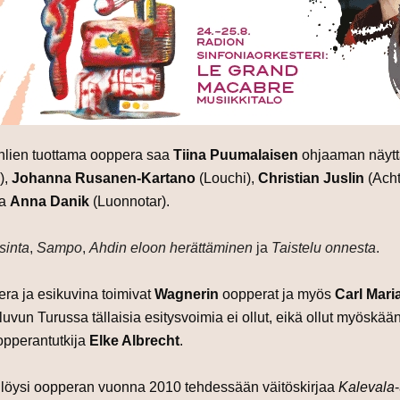
uhlien tuottama ooppera saa
Tiina Puumalaisen
ohjaaman näytt
),
Johanna Rusanen-Kartano
(Louchi),
Christian Juslin
(Acht
ja
Anna Danik
(Luonnotar).
sinta
,
Sampo
,
Ahdin eloon herättäminen
ja
Taistelu onnesta
.
ra ja esikuvina toimivat
Wagnerin
oopperat ja myös
Carl Mari
uvun Turussa tällaisia esitysvoimia ei ollut, eikä ollut myöskään se
opperantutkija
Elke Albrecht
.
t löysi oopperan vuonna 2010 tehdessään väitöskirjaa
Kalevala