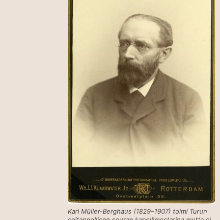
Karl Müller-Berghaus (1829–1907) toimi Turun
soitannollisen seuran kapellimestarina mutta ei