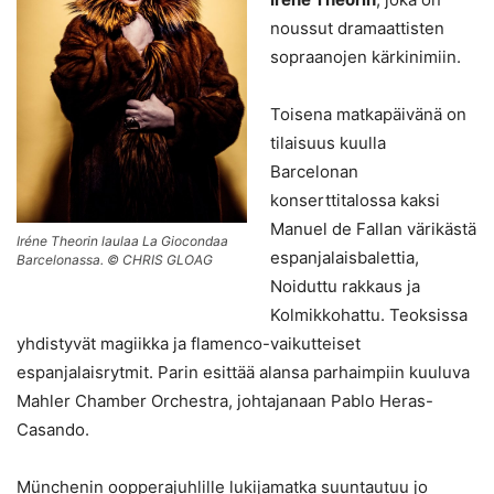
noussut dramaattisten
sopraanojen kärkinimiin.
Toisena matkapäivänä on
tilaisuus kuulla
Barcelonan
konserttitalossa kaksi
Manuel de Fallan värikästä
Iréne Theorin laulaa La Giocondaa
espanjalaisbalettia,
Barcelonassa. © CHRIS GLOAG
Noiduttu rakkaus ja
Kolmikkohattu. Teoksissa
yhdistyvät magiikka ja flamenco-vaikutteiset
espanjalaisrytmit. Parin esittää alansa parhaimpiin kuuluva
Mahler Chamber Orchestra, johtajanaan Pablo Heras-
Casando.
Münchenin oopperajuhlille lukijamatka suuntautuu jo