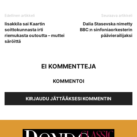
Edellinen artikkeli
Seuraava artikkeli
Iisakkila sai Kaartin
Dalia Stasevska nimetty
soittokunnasta irti
BBC:n sinfoniaorkesterin
riemukasta outoutta – muttei
päävierailijaksi
säröittä
EI KOMMENTTEJA
KOMMENTOI
KIRJAUDU JÄTTÄÄKSESI KOMMENTIN