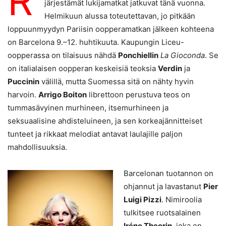
R
järjestämät lukijamatkat jatkuvat tänä vuonna.
Helmikuun alussa toteutettavan, jo pitkään
loppuunmyydyn Pariisin oopperamatkan jälkeen kohteena
on Barcelona 9.–12. huhtikuuta. Kaupungin Liceu-
oopperassa on tilaisuus nähdä
Ponchiellin
La Gioconda
. Se
on italialaisen oopperan keskeisiä teoksia
Verdin
ja
Puccinin
välillä, mutta Suomessa sitä on nähty hyvin
harvoin.
Arrigo Boiton
librettoon perustuva teos on
tummasävyinen murhineen, itsemurhineen ja
seksuaalisine ahdisteluineen, ja sen korkeajännitteiset
tunteet ja rikkaat melodiat antavat laulajille paljon
mahdollisuuksia.
Barcelonan tuotannon on
ohjannut ja lavastanut
Pier
Luigi Pizzi
. Nimiroolia
tulkitsee ruotsalainen
Iréne Theorin
, joka on