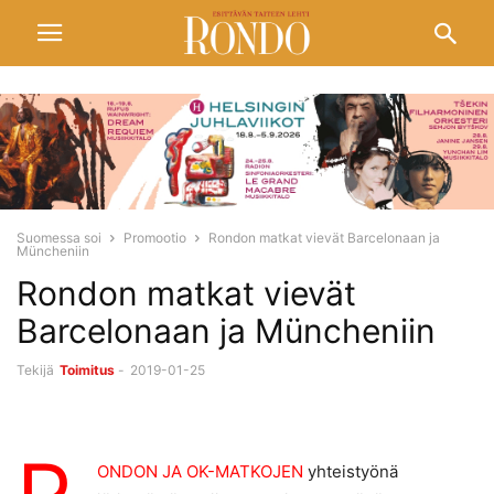
Suomessa soi
Promootio
Rondon matkat vievät Barcelonaan ja
Müncheniin
Rondon matkat vievät
Barcelonaan ja Müncheniin
Tekijä
Toimitus
-
2019-01-25
ONDON JA OK-MATKOJEN
yhteistyönä