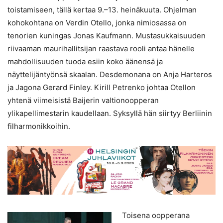
toistamiseen, tällä kertaa 9.–13. heinäkuuta. Ohjelman
kohokohtana on Verdin Otello, jonka nimiosassa on
tenorien kuningas Jonas Kaufmann. Mustasukkaisuuden
riivaaman maurihallitsijan raastava rooli antaa hänelle
mahdollisuuden tuoda esiin koko äänensä ja
näyttelijäntyönsä skaalan. Desdemonana on Anja Harteros
ja Jagona Gerard Finley. Kirill Petrenko johtaa Otellon
yhtenä viimeisistä Baijerin valtionoopperan
ylikapellimestarin kaudellaan. Syksyllä hän siirtyy Berliinin
filharmonikkoihin.
Toisena oopperana