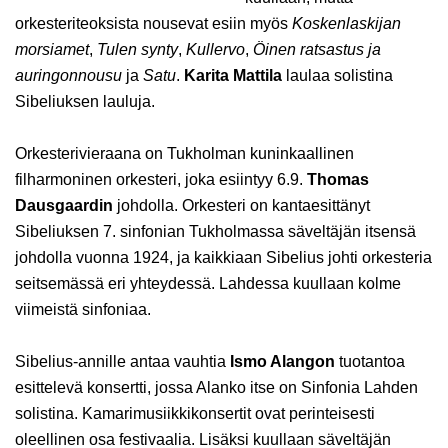
orkesteriteoksista nousevat esiin myös
Koskenlaskijan
morsiamet
,
Tulen synty
,
Kullervo
,
Öinen ratsastus ja
auringonnousu
ja
Satu
.
Karita Mattila
laulaa solistina
Sibeliuksen lauluja.
Orkesterivieraana on
Tukholman kuninkaallinen
filharmoninen orkesteri, joka esiintyy 6.9.
Thomas
Dausgaardin
johdolla. Orkesteri on kantaesittänyt
Sibeliuksen 7. sinfonian Tukholmassa säveltäjän itsensä
johdolla vuonna 1924, ja kaikkiaan Sibelius johti orkesteria
seitsemässä eri yhteydessä. Lahdessa kuullaan kolme
viimeistä sinfoniaa.
Sibelius-annille antaa vauhtia
Ismo Alangon
tuotantoa
esittelevä konsertti, jossa Alanko itse on Sinfonia Lahden
solistina. Kamarimusiikkikonsertit ovat perinteisesti
oleellinen osa festivaalia. Lisäksi kuullaan säveltäjän