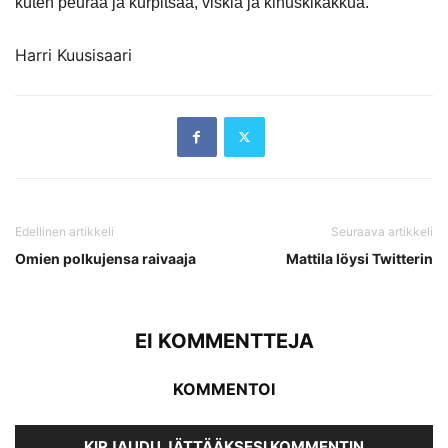
kuten peuraa ja kurpitsaa, viskiä ja kinuskikakkua.
Harri Kuusisaari
Edellinen artikkeli
Seuraava artikkeli
Omien polkujensa raivaaja
Mattila löysi Twitterin
EI KOMMENTTEJA
KOMMENTOI
KIRJAUDU JÄTTÄÄKSESI KOMMENTIN