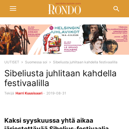
UUTISET
Suomessa soi
Sibeliusta juhlitaan kahdella festivaalilla
Sibeliusta juhlitaan kahdella
festivaalilla
Tekijä
Harri Kuusisaari
-
2019-08-31
Kaksi syyskuussa yhtä aikaa
järjestettävää Sibelius-festivaalia