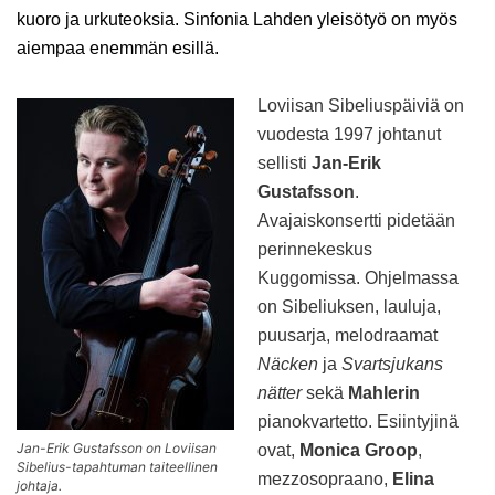
kuoro ja urkuteoksia. Sinfonia Lahden yleisötyö on myös
aiempaa enemmän esillä.
Loviisan Sibeliuspäiviä on
vuodesta 1997 johtanut
sellisti
Jan-Erik
Gustafsson
.
Avajaiskonsertti pidetään
perinnekeskus
Kuggomissa. Ohjelmassa
on Sibeliuksen, lauluja,
puusarja, melodraamat
Näcken
ja
Svartsjukans
nätter
sekä
Mahlerin
pianokvartetto. Esiintyjinä
Jan-Erik Gustafsson on Loviisan
ovat,
Monica Groop
,
Sibelius-tapahtuman taiteellinen
mezzosopraano,
Elina
johtaja.