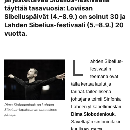
täyttää tasavuosia: Loviisan
Sibeliuspäivät (4.–8.9.) on soinut 30 ja
Lahden Sibelius-festivaali (5.–8.9.) 20
vuotta.
L
ahden Sibelius-
festivaalin
teemana ovat
tällä kertaa laulut ja
tarinat.
taiteellisena
johtajana toimii Sinfonia
Dima Slobodeniouk on Lahden
Lahden ylikapellimestari
Sibelius-tapahtuman taiteellinen
Dima Slobodeniouk
,
johtaja.
Säveltäjän sinfonioitakin
kuullaan, mutta