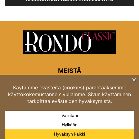
MEISTÄ
Rondon toimitus
Opastinsilta 6A 00520 Helsinki
Asiakaspalvelu: puh. 03 4246 5318
asiakaspalvelu@rondo.fi
Ota meihin yhteyttä:
toimitus@rondo.fi
© Classicus Oy 2026 ver 2.4