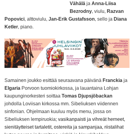
Vähälä
ja
Anna-Liisa
Bezrodny
, viulu,
Razvan
Popovici
, alttoviulu,
Jan-Erik Gustafsson
, sello ja
Diana
Ketler
, piano.
Samainen joukko esittää seuraavana päivänä
Franckia
ja
Elgaria
Porvoon tuomiokirkossa, ja lauantaina Lohjan
kaupunginorkesteri soittaa
Tomas Djupsjöbackan
johdolla Loviisan kirkossa mm. Sibeliuksen viidennen
sinfonian. Ohjelmaan kuuluu myös menu, jossa on
Sibeliuksen lempiruokia;
vasikanpaisti ja vihreät herneet,
sienitäytteiset tartaletit, ostereita ja sampanjaa, riistalihat