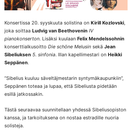
Konsertissa 20. syyskuuta solistina on
Kirill Kozlovski
,
joka soittaa
Ludvig van Beethovenin
IV
pianokonserton
. Lisäksi kuulaan
Felix Mendelssohnin
konserttialkusoitto
Die schöne Melusin
sekä
Jean
Sibeliuksen
5. sinfonia
. Illan kapellimestari on
Heikki
Seppänen
.
”Sibelius kuuluu säveltäjmestarin syntymäkaupunkiin”,
Seppänen toteaa ja lupaa, että Sibeliusta pidetään
esillä jatkossakin.
Tästä seuraavaa suunnitellaan yhdessä Sibeliusopiston
kanssa, ja tarkoituksena on nostaa estradille nuoria
solisteja.