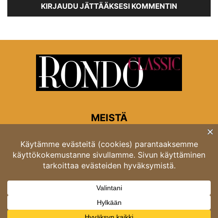
KIRJAUDU JÄTTÄÄKSESI KOMMENTIN
MEISTÄ
Rondon toimitus
Opastinsilta 6A 00520 Helsinki
Asiakaspalvelu: puh. 03 4246 5318
asiakaspalvelu@rondo.fi
Ota meihin yhteyttä:
toimitus@rondo.fi