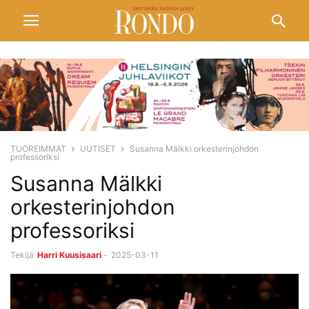
TUOREIMMAT
UUTISET
Susanna Mälkki orkesterinjohdon
professoriksi
Susanna Mälkki
orkesterinjohdon
professoriksi
Tekijä
Harri Kuusisaari
-
2025-03-11