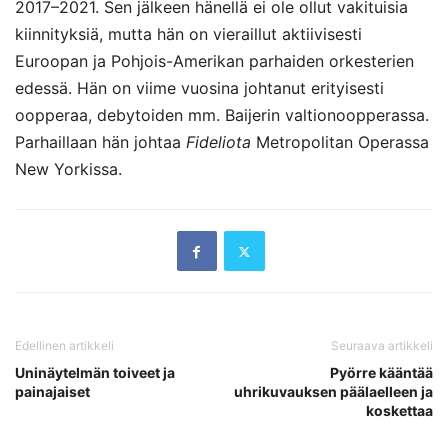
2017–2021. Sen jälkeen hänellä ei ole ollut vakituisia
kiinnityksiä, mutta hän on vieraillut aktiivisesti
Euroopan ja Pohjois-Amerikan parhaiden orkesterien
edessä. Hän on viime vuosina johtanut erityisesti
oopperaa, debytoiden mm. Baijerin valtionoopperassa.
Parhaillaan hän johtaa
Fideliota
Metropolitan Operassa
New Yorkissa.
Edellinen artikkeli
Seuraava artikkeli
Uninäytelmän toiveet ja
Pyörre kääntää
painajaiset
uhrikuvauksen päälaelleen ja
koskettaa