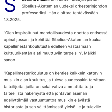
S
Sibelius-Akatemian uudeksi orkesterinjohdon
professoriksi. Hän aloittaa tehtävässään
1.8.2025.
”Olen inspiroitunut mahdollisuudesta opettaa entisessä
opinahjossani ja kehittää Sibelius-Akatemian kuulua
kapellimestarikoulutusta edelleen vastaamaan
kulttuurikentän alati muuttuviin tarpeisiin”, Mälkki
sanoo.
”Kapellimestarikoulutus on kenties kaikkein kattavin
musiikin alan koulutus, ja tulevaisuudessakin tarvitaan
taiteilijoita, joilla on sekä vahva ammattitaito ja
taiteellista näkemystä että johtavan aseman
edellyttämää vastuuntuntoa musiikin elävästä
historiasta ja sen välittämisestä yleisöille ja tuleville