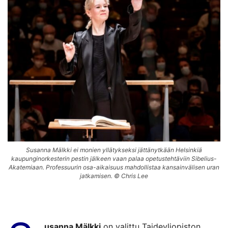
Susanna Mälkki ei monien yllätykseksi jättänytkään Helsinkiä
kaupunginorkesterin pestin jälkeen vaan palaa opetustehtäviin Sibelius-
Akatemiaan. Professuurin osa-aikaisuus mahdollistaa kansainvälisen uran
jatkamisen. © Chris Lee
usanna Mälkki
on valittu Taideyliopiston