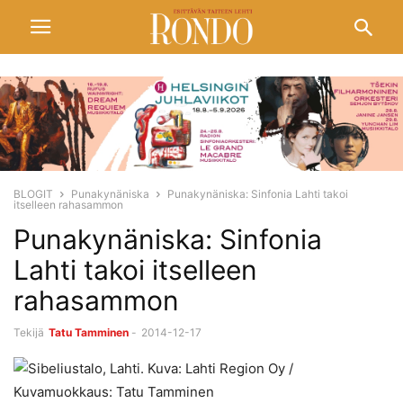
BLOGIT
Punakynäniska
Punakynäniska: Sinfonia Lahti takoi
itselleen rahasammon
Punakynäniska: Sinfonia
Lahti takoi itselleen
rahasammon
Tekijä
Tatu Tamminen
-
2014-12-17