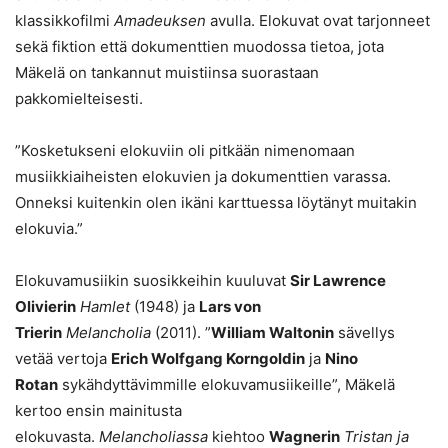
klassikkofilmi
Amadeuksen
avulla. Elokuvat ovat tarjonneet
sekä fiktion että dokumenttien muodossa tietoa, jota
Mäkelä on tankannut muistiinsa suorastaan
pakkomielteisesti.
”Kosketukseni elokuviin oli pitkään nimenomaan
musiikkiaiheisten elokuvien ja dokumenttien varassa.
Onneksi kuitenkin olen ikäni karttuessa löytänyt muitakin
elokuvia.”
Elokuvamusiikin suosikkeihin kuuluvat
Sir Lawrence
Olivierin
Hamlet
(1948) ja
Lars von
Trierin
Melancholia
(2011). ”
William Waltonin
sävellys
vetää vertoja
Erich Wolfgang Korngoldin
ja
Nino
Rotan
sykähdyttävimmille elokuvamusiikeille”, Mäkelä
kertoo ensin mainitusta
elokuvasta.
Melancholiassa
kiehtoo
Wagnerin
Tristan ja