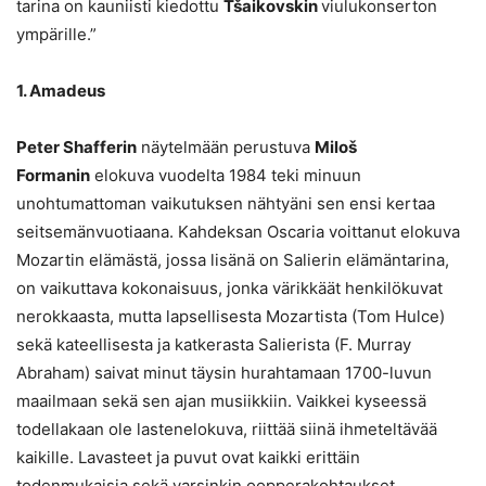
tarina on kauniisti kiedottu
Tšaikovskin
viulukonserton
ympärille.”
1. Amadeus
Peter Shafferin
näytelmään perustuva
Miloš
Formanin
elokuva vuodelta 1984 teki minuun
unohtumattoman vaikutuksen nähtyäni sen ensi kertaa
seitsemänvuotiaana. Kahdeksan Oscaria voittanut elokuva
Mozartin elämästä, jossa lisänä on Salierin elämäntarina,
on vaikuttava kokonaisuus, jonka värikkäät henkilökuvat
nerokkaasta, mutta lapsellisesta Mozartista (Tom Hulce)
sekä kateellisesta ja katkerasta Salierista (F. Murray
Abraham) saivat minut täysin hurahtamaan 1700-luvun
maailmaan sekä sen ajan musiikkiin. Vaikkei kyseessä
todellakaan ole lastenelokuva, riittää siinä ihmeteltävää
kaikille. Lavasteet ja puvut ovat kaikki erittäin
todenmukaisia sekä varsinkin oopperakohtaukset