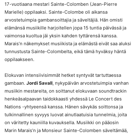
17-vuotiaana mestari Sainte-Colomben (Jean-Pierre
Marielle) oppilaaksi. Sainte-Colombe oli aikansa
arvostetuimpia gambansoittajia ja säveltäjiä. Hän omisti
elämänsä musiikille harjoitellen jopa 15 tuntia päivässä ja
vaimonsa kuoltua jäi yksin kahden tyttärensä kanssa.
Marais’n näkemykset musiikista ja elämästä eivät saa aluksi
tunnustusta Sainte-Colombelta, eikä tämä hyväksy häntä
oppilaakseen.
Elokuvan intensiivisimmät hetket syntyvät tartuttaessa
gambaan.
Jordi Savall
, nykypäivän arvostetuimpia vanhan
musiikin mestareita, on soittanut elokuvaan soundtrackin
henkeäsalpaavan taidokkaasti yhdessä Le Concert des
Nations -yhtyeensä kanssa. Hänen sävykäs soittonsa ja
tulkinnallinen syvyys luovat ainutlaatuisia tunnelmia, joita
on väritetty kauniilla kuvauksella. Musiikki on pääosin
Marin Marais’n ja Monsieur Sainte-Colomben säveltämää,