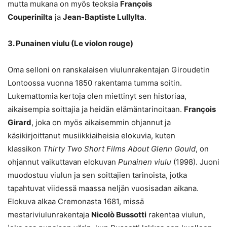
mutta mukana on myös teoksia
François
Couperinilta
ja
Jean-Baptiste Lullylta
.
3. Punainen viulu (Le violon rouge)
Oma selloni on ranskalaisen viulunrakentajan Giroudetin
Lontoossa vuonna 1850 rakentama tumma soitin.
Lukemattomia kertoja olen miettinyt sen historiaa,
aikaisempia soittajia ja heidän elämäntarinoitaan.
François
Girard
, joka on myös aikaisemmin ohjannut ja
käsikirjoittanut musiikkiaiheisia elokuvia, kuten
klassikon
Thirty Two Short Films About Glenn Gould
, on
ohjannut vaikuttavan elokuvan
Punainen viulu
(1998). Juoni
muodostuu viulun ja sen soittajien tarinoista, jotka
tapahtuvat viidessä maassa neljän vuosisadan aikana.
Elokuva alkaa Cremonasta 1681, missä
mestariviulunrakentaja
Nicolò Bussotti
rakentaa viulun,