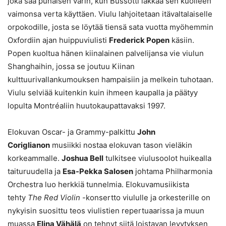
joka saa punaisen värin, kun Bussotti lakkaa sen kuolleen
vaimonsa verta käyttäen. Viulu lahjoitetaan itävaltalaiselle
orpokodille, josta se löytää tiensä sata vuotta myöhemmin
Oxfordiin ajan huippuviulisti
Frederick Popen
käsiin.
Popen kuoltua hänen kiinalainen palvelijansa vie viulun
Shanghaihin, jossa se joutuu Kiinan
kulttuurivallankumouksen hampaisiin ja melkein tuhotaan.
Viulu selviää kuitenkin kuin ihmeen kaupalla ja päätyy
lopulta Montréaliin huutokaupattavaksi 1997.
Elokuvan Oscar- ja Grammy-palkittu
John
Coriglianon
musiikki nostaa elokuvan tason vieläkin
korkeammalle.
Joshua Bell
tulkitsee viulusoolot huikealla
taituruudella ja
Esa-Pekka Salosen
johtama Philharmonia
Orchestra luo herkkiä tunnelmia. Elokuvamusiikista
tehty
The Red Violin
-konsertto viululle ja orkesterille on
nykyisin suosittu teos viulistien repertuaarissa ja muun
muassa
Elina Vähälä
on tehnyt siitä loistavan levytyksen