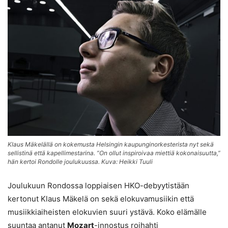
Klaus Mäkelällä on kokemusta Helsingin kaupunginorkesterista nyt sekä
sellistinä että kapellimestarina. ”On ollut inspiroivaa miettiä kokonaisuutta,”
hän kertoi Rondolle joulukuussa. Kuva: Heikki Tuuli
Joulukuun Rondossa loppiaisen HKO-debyytistään
kertonut Klaus Mäkelä on sekä elokuvamusiikin että
musiikkiaiheisten elokuvien suuri ystävä. Koko elämälle
suuntaa antanut
Mozart
-innostus roihahti