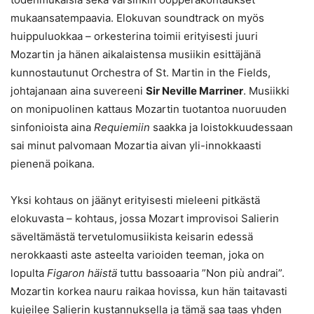
mukaansatempaavia. Elokuvan soundtrack on myös
huippuluokkaa – orkesterina toimii erityisesti juuri
Mozartin ja hänen aikalaistensa musiikin esittäjänä
kunnostautunut Orchestra of St. Martin in the Fields,
johtajanaan aina suvereeni
Sir Neville Marriner
. Musiikki
on monipuolinen kattaus Mozartin tuotantoa nuoruuden
sinfonioista aina
Requiemiin
saakka ja loistokkuudessaan
sai minut palvomaan Mozartia aivan yli-innokkaasti
pienenä poikana.
Yksi kohtaus on jäänyt erityisesti mieleeni pitkästä
elokuvasta – kohtaus, jossa Mozart improvisoi Salierin
säveltämästä tervetulomusiikista keisarin edessä
nerokkaasti aste asteelta varioiden teeman, joka on
lopulta
Figaron häistä
tuttu bassoaaria ”Non più andrai”.
Mozartin korkea nauru raikaa hovissa, kun hän taitavasti
kujeilee Salierin kustannuksella ja tämä saa taas yhden