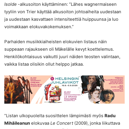
Isolde
-alkusoiton käyttäminen: ”Lähes wagnermaiseen
tyyliin von Trier käyttää alkusoiton johtoaiheita uudestaan
ja uudestaan kasvattaen intensiteettiä huippuunsa ja luo
voimakkaan elokuvakokemuksen.”
Parhaiden musiikkiaiheisten elokuvien listaus näin
suppeaan rajaukseen oli Mäkelälle kevyt koettelemus.
Henkilökohtaisuus vaikutti juuri näiden teosten valintaan,
vaikka listaa olisikin ollut helppo jatkaa.
”Listan ulkopuolelta suosittelen lämpimästi myös
Radu
Mihăileanun
elokuvaa
Le Concert
(2009), jonka liikuttava