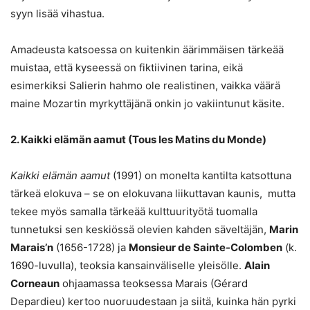
syyn lisää vihastua.
Amadeusta katsoessa on kuitenkin äärimmäisen tärkeää
muistaa, että kyseessä on fiktiivinen tarina, eikä
esimerkiksi Salierin hahmo ole realistinen, vaikka väärä
maine Mozartin myrkyttäjänä onkin jo vakiintunut käsite.
2. Kaikki elämän aamut (Tous les Matins du Monde)
Kaikki elämän aamut
(1991) on monelta kantilta katsottuna
tärkeä elokuva – se on elokuvana liikuttavan kaunis, mutta
tekee myös samalla tärkeää kulttuurityötä tuomalla
tunnetuksi sen keskiössä olevien kahden säveltäjän,
Marin
Marais’n
(1656-1728) ja
Monsieur de Sainte-Colomben
(k.
1690-luvulla), teoksia kansainväliselle yleisölle.
Alain
Corneaun
ohjaamassa teoksessa Marais (Gérard
Depardieu) kertoo nuoruudestaan ja siitä, kuinka hän pyrki