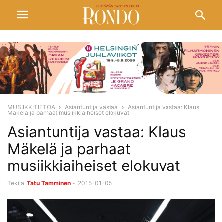
MUSIIKKITIETOA
Asiantuntija vastaa
Asiantuntija vastaa: Klaus
Mäkelä ja parhaat musiikkiaiheiset elokuvat
Asiantuntija vastaa: Klaus
Mäkelä ja parhaat
musiikkiaiheiset elokuvat
Tekijä
Tatu Tamminen
-
2015-01-05