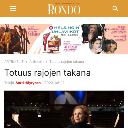
ARTIKKELIT
Artikkelit
Totuus rajojen takana
Totuus rajojen takana
Tekijä
Antti Häyrynen
-
2023-06-12