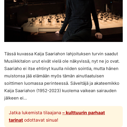
Tässä kuvassa Kaija Saariahon lahjoituksen turvin saadut
Musiikkitalon urut eivät vielä ole näkyvissä, nyt ne jo ovat.
Saariaho ei itse ehtinyt kuulla niiden sointia, mutta hänen
muistonsa jää elämään myös tämän ainutlaatuisen
soittimen luomassa perinteessä. Säveltäjä ja akateemikko
Kaija Saariahon (1952-2023) kuolema vaikean sairauden
jälkeen ei...
Jatka lukemista tilaajana
– kulttuurin parhaat
tarinat
odottavat sinua!