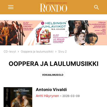
CD-levyt
Ooppera ja laulumusiikki
Sivu 2
OOPPERA JA LAULUMUSIIKKI
VOKAALIMUSOLD
Antonio Vivaldi
Antti Häyrynen
-
2026-03-09