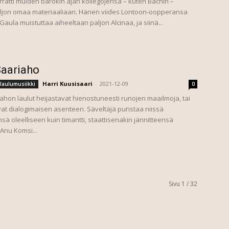
rrätti muiden barokin ajan kollegojensa – kuten Bachin –
ljon omaa materiaaliaan. Hänen viides Lontoon-oopperansa
Gaula muistuttaa aiheeltaan paljon Alcinaa, ja siinä...
Saariaho
Harri Kuusisaari
-
2021-12-09
laulumusiikki
0
iahon laulut heijastavat hienostuneesti runojen maailmoja, tai
avat dialogimaisen asenteen. Säveltäjä puristaa niissä
sä oleelliseen kuin timantti, staattisenakin jännitteensä
 Anu Komsi...
Sivu 1 / 32