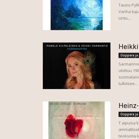
Tauno Pylk
Vanha tupa,
Lintu,...
Heikk
Ooppera ja 
Sarmannon 
ulottuu 19
suomalaise
tulkitsee...
Heinz
Ooppera ja 
T aipuisa 
ammattisel
teoksista 