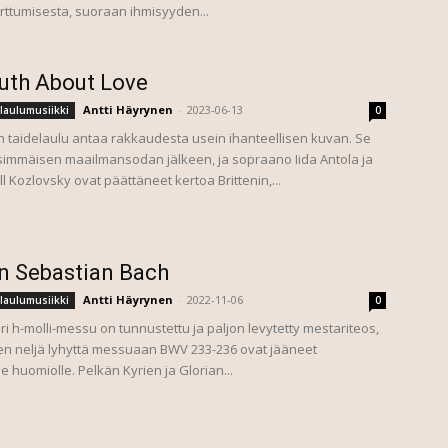
arttumisesta, suoraan ihmisyyden...
uth About Love
Antti Häyrynen
-
2023-06-13
laulumusiikki
0
n taidelaulu antaa rakkaudesta usein ihanteellisen kuvan. Se
immäisen maailmansodan jälkeen, ja sopraano Iida Antola ja
rill Kozlovsky ovat päättäneet kertoa Brittenin,...
n Sebastian Bach
Antti Häyrynen
-
2022-11-06
laulumusiikki
0
ri h-molli-messu on tunnustettu ja paljon levytetty mestariteos,
n neljä lyhyttä messuaan BWV 233-236 ovat jääneet
 huomiolle. Pelkän Kyrien ja Glorian...