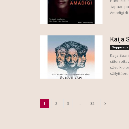
Händel kie
tapaan pa
Amadigi di 
Kaija 
Ooppera ja 
Kaija Saar
sitten ott
sävelkielen
säilyttäen.
...
1
2
3
32