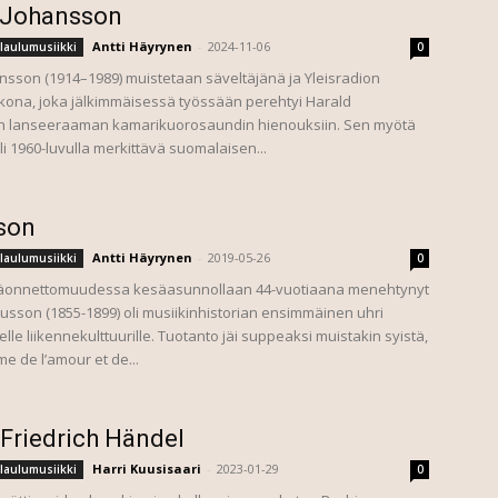
 Johansson
Antti Häyrynen
-
2024-11-06
laulumusiikki
0
nsson (1914–1989) muistetaan säveltäjänä ja Yleisradion
kona, joka jälkimmäisessä työssään perehtyi Harald
n lanseeraaman kamarikuorosaundin hienouksiin. Sen myötä
i 1960-luvulla merkittävä suomalaisen...
son
Antti Häyrynen
-
2019-05-26
laulumusiikki
0
äonnettomuudessa kesäasunnollaan 44-vuotiaana menehtynyt
usson (1855-1899) oli musiikinhistorian ensimmäinen uhri
lle liikennekulttuurille. Tuotanto jäi suppeaksi muistakin syistä,
e de l’amour et de...
Friedrich Händel
Harri Kuusisaari
-
2023-01-29
laulumusiikki
0