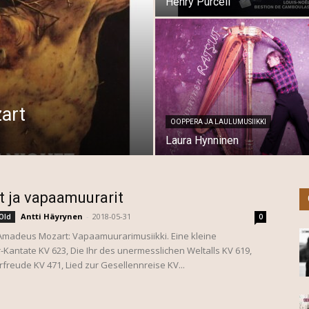
Henry Purcell
art
OOPPERA JA LAULUMUSIIKKI
Laura Hynninen
 ja vapaamuurarit
Antti Häyrynen
-
2018-05-31
Old
0
madeus Mozart: Vapaamuurarimusiikki. Eine kleine
-Kantate KV 623, Die Ihr des unermesslichen Weltalls KV 619,
freude KV 471, Lied zur Gesellennreise KV...