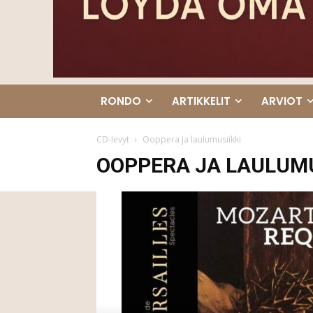
RONDO
ARTIKKELIT
ARVIOT
CD-levyt
Ooppera ja laulumusiikki
OOPPERA JA LAULUMU