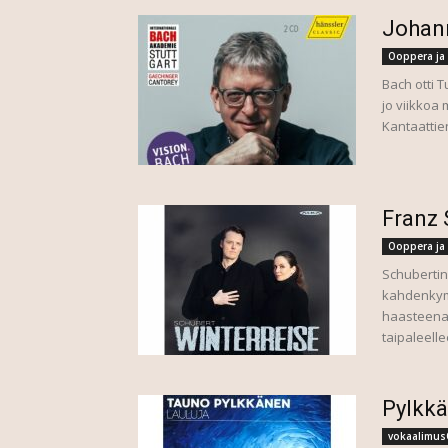
Johan
Ooppera ja 
Bach otti 
jo viikkoa
Kantaattien
Franz 
Ooppera ja 
Schubertin 
kahdenkym
haasteena. 
taipaleelle
Pylkk
vokaalimus