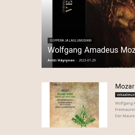
OOPPERA JA LAULUMUSIIKKI
Wolfgang Amadeus Moz
Antti Häyrynen
-
2023-01-29
Mozart
vokaalimus
Wolfgang A
Freimaurer
Der Maurer