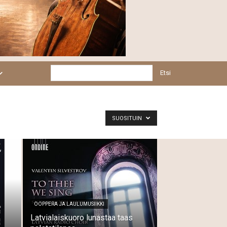
Etsi
SUOSITUIN
OOPPERA JA LAULUMUSIIKKI
Latvialaiskuoro lunastaa taas