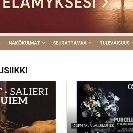
NÄKÖKULMAT
SEURATTAVAA
TULEVAISUUS
SIIKKI
OOPPERA JA LAULUMUSIIKKI