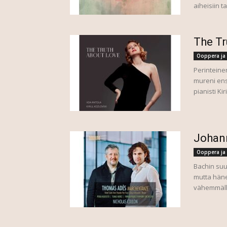
aiheisiin t
The Tr
Ooppera ja 
Perinteine
mureni ens
pianisti Ki
Johan
Ooppera ja 
Bachin suu
mutta häne
vähemmälle