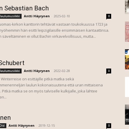
n Sebastian Bach
Antti Häyrynen
-
2025-02-10
laulumusiikki
0
Tuomas-kirkon kanttorin tehtävät vastaan toukokuussa 1723 ja
 myöhemmin hän esitti leipzigilaisille ensimmäisen kantaattinsa.
 säveltäminen ei ollut Bachin virkavelvollisuus, mutta...
Schubert
Antti Häyrynen
-
2022-02-28
laulumusiikki
0
Winterreise on esittäjille pitkä matka sekä
menenneljän laulun kokonaisuutena että uran mittaisena
Pitkä matka se on myös talviselle kulkijalle, joka lähtee
en...
änen
Antti Häyrynen
-
2019-12-15
Old
0