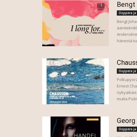
Bengt
Ooppera ja 
Bengt Joha
ääniteknik
Anderséni
hänestä tul
Chaus
Ooppera ja 
Polkupyör
Ernest Cha
nykyaikaise
mutta Poèm
Georg 
Ooppera ja 