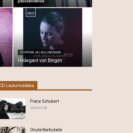
palstatilansa
OOPPERA JA LAULUMUSIIKKI
Hildegard von Bingen
CD-Laulumusiikkia
Franz Schubert
2026-07-28
Onutė Narbutaitė