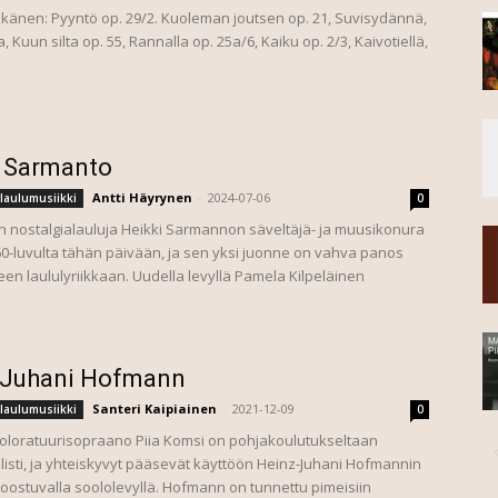
känen: Pyyntö op. 29/2. Kuoleman joutsen op. 21, Suvisydännä,
 Kuun silta op. 55, Rannalla op. 25a/6, Kaiku op. 2/3, Kaivotiellä,
i Sarmanto
Antti Häyrynen
-
2024-07-06
laulumusiikki
0
nostalgialauluja Heikki Sarmannon säveltäjä- ja muusikonura
60-luvulta tähän päivään, ja sen yksi juonne on vahva panos
en laululyriikkaan. Uudella levyllä Pamela Kilpeläinen
-Juhani Hofmann
Santeri Kaipiainen
-
2021-12-09
laulumusiikki
0
koloratuurisopraano Piia Komsi on pohjakoulutukseltaan
listi, ja yhteiskyvyt pääsevät käyttöön Heinz-Juhani Hofmannin
koostuvalla soololevyllä. Hofmann on tunnettu pimeisiin