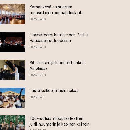
Kamarikesä on nuorten
muusikkojen ponnahduslauta
2026-07-30
Ekosysteemi herää eloon Perttu
Haapasen uutuudessa
2026-07-28
Sibeliuksen ja luonnon henkeä
Ainolassa
2026-07-28
Lauta kulkee ja laulu raikaa
2026-07-21
100-vuotias Ylioppilasteatteri
juhlii huumorin ja kapinan keinoin