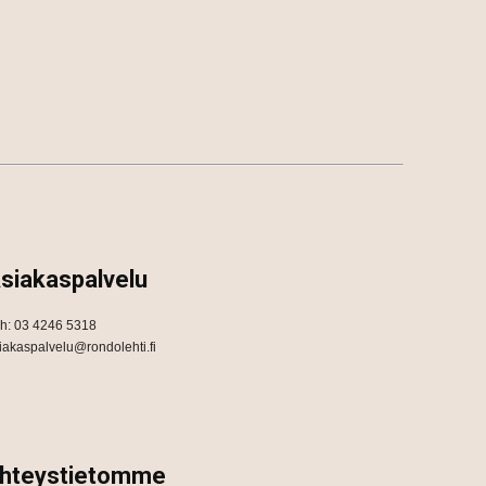
siakaspalvelu
h: 03 4246 5318
iakaspalvelu@rondolehti.fi
hteystietomme