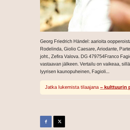
Georg Friedrich Händel: aarioita oopperoista
Rodelinda, Giolio Caesare, Ariodante, Parten
joht., Zefira Valova. DG 479754Franco Fagio
vastaavan jälkeen. Vertailu on vaikeaa, sill
lyyrisen kaunopuheinen, Fagioli...
Jatka lukemista tilaajana
– kulttuurin 