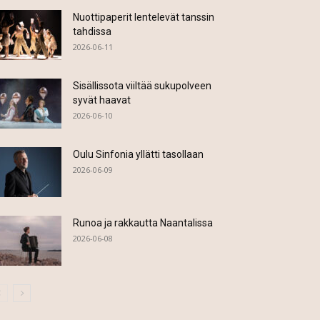
Nuottipaperit lentelevät tanssin
tahdissa
2026-06-11
Sisällissota viiltää sukupolveen
syvät haavat
2026-06-10
Oulu Sinfonia yllätti tasollaan
2026-06-09
Runoa ja rakkautta Naantalissa
2026-06-08