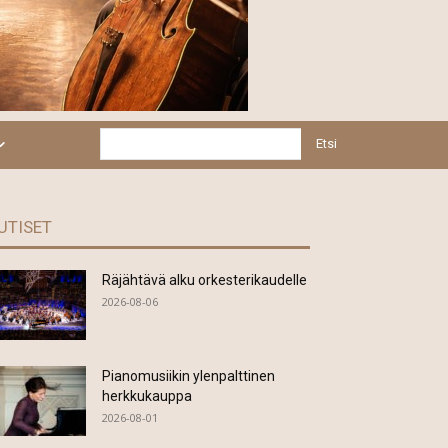
Etsi
UTISET
Räjähtävä alku orkesterikaudelle
2026-08-06
Pianomusiikin ylenpalttinen
herkkukauppa
2026-08-01