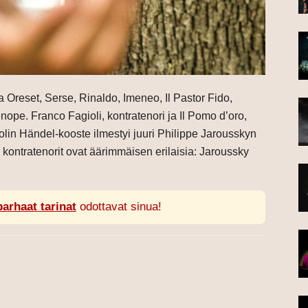
 Oreset, Serse, Rinaldo, Imeneo, Il Pastor Fido,
ope. Franco Fagioli, kontratenori ja Il Pomo d’oro,
lin Händel-kooste ilmestyi juuri Philippe Jarousskyn
ä kontratenorit ovat äärimmäisen erilaisia: Jaroussky
parhaat tarinat
odottavat sinua!