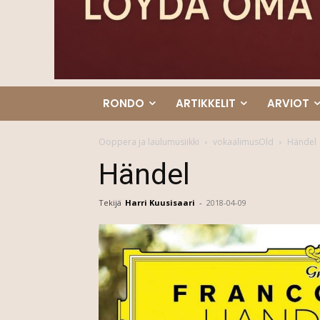
RONDO
ARTIKKELIT
ARVIOT
Ooppera ja laulumusiikki
vokaalimusOld
Händel
Händel
Tekijä
Harri Kuusisaari
-
2018-04-09