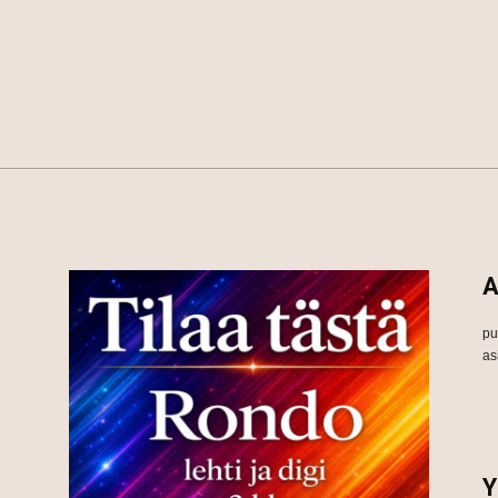
A
pu
as
Y