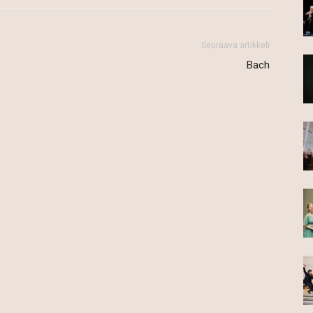
Seuraava artikkeli
Bach