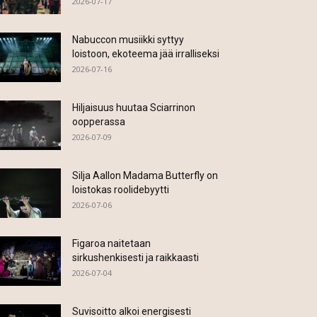
2026-07-17
Nabuccon musiikki syttyy
loistoon, ekoteema jää irralliseksi
2026-07-16
Hiljaisuus huutaa Sciarrinon
oopperassa
2026-07-09
Silja Aallon Madama Butterfly on
loistokas roolidebyytti
2026-07-06
Figaroa naitetaan
sirkushenkisesti ja raikkaasti
2026-07-04
Suvisoitto alkoi energisesti