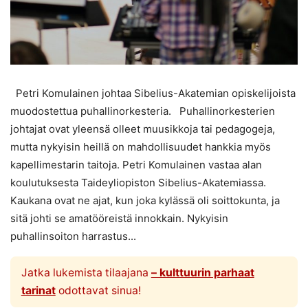
Petri Komulainen johtaa Sibelius-Akatemian opiskelijoista
muodostettua puhallinorkesteria. Puhallinorkesterien
johtajat ovat yleensä olleet muusikkoja tai pedagogeja,
mutta nykyisin heillä on mahdollisuudet hankkia myös
kapellimestarin taitoja. Petri Komulainen vastaa alan
koulutuksesta Taideyliopiston Sibelius-Akatemiassa.
Kaukana ovat ne ajat, kun joka kylässä oli soittokunta, ja
sitä johti se amatööreistä innokkain. Nykyisin
puhallinsoiton harrastus...
Jatka lukemista tilaajana
– kulttuurin parhaat
tarinat
odottavat sinua!