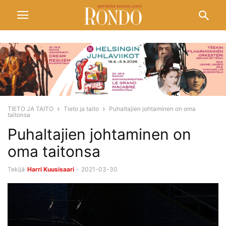
TIETO JA TAITO
Tieto ja taito
Puhaltajien johtaminen on oma
taitonsa
Puhaltajien johtaminen on
oma taitonsa
Tekijä
Harri Kuusisaari
-
2021-03-30