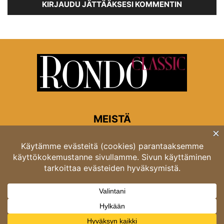
KIRJAUDU JÄTTÄÄKSESI KOMMENTIN
MEISTÄ
Rondon toimitus
Opastinsilta 6A 00520 Helsinki
Asiakaspalvelu: puh. 03 4246 5318
asiakaspalvelu@rondo.fi
Ota meihin yhteyttä:
toimitus@rondo.fi