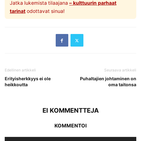
Jatka lukemista tilaajana
– kulttuurin parhaat
tarinat
odottavat sinua!
Edellinen artikkeli
Seuraava artikkeli
Erityisherkkyys ei ole
Puhaltajien johtaminen on
heikkoutta
oma taitonsa
EI KOMMENTTEJA
KOMMENTOI