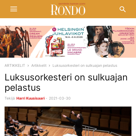
ARTIKKELIT
Artikkelit
Luksusorkesteri on sulkuajan pelastus
Luksusorkesteri on sulkuajan
pelastus
Tekijä
Harri Kuusisaari
-
2021-03-30