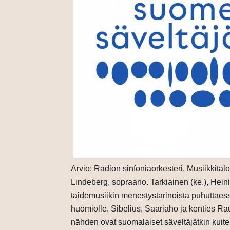
Arvio: Radion sinfoniaorkesteri, Musiikkital
Lindeberg, sopraano. Tarkiainen (ke.), Hei
taidemusiikin menestystarinoista puhuttaess
huomiolle. Sibelius, Saariaho ja kenties R
nähden ovat suomalaiset säveltäjätkin kuit