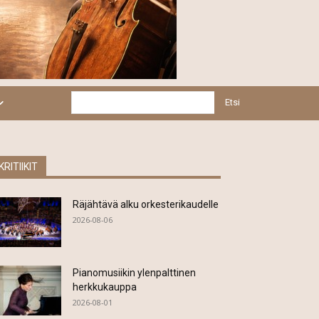
Etsi
KRITIIKIT
Räjähtävä alku orkesterikaudelle
2026-08-06
Pianomusiikin ylenpalttinen
herkkukauppa
2026-08-01