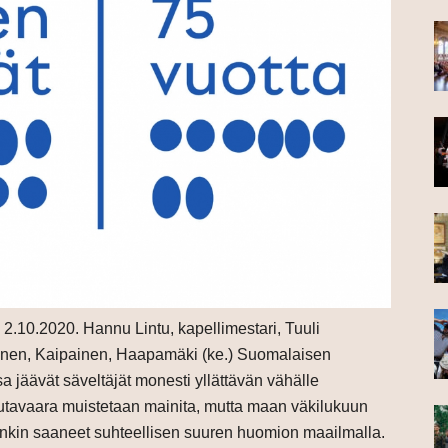
o 2.10.2020. Hannu Lintu, kapellimestari, Tuuli
ninen, Kaipainen, Haapamäki (ke.) Suomalaisen
a jäävät säveltäjät monesti yllättävän vähälle
autavaara muistetaan mainita, mutta maan väkilukuun
enkin saaneet suhteellisen suuren huomion maailmalla.