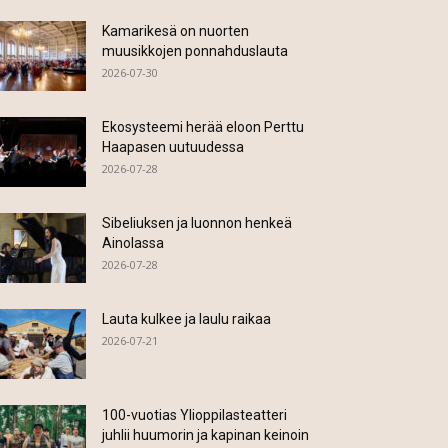
Kamarikesä on nuorten
muusikkojen ponnahduslauta
2026-07-30
Ekosysteemi herää eloon Perttu
Haapasen uutuudessa
2026-07-28
Sibeliuksen ja luonnon henkeä
Ainolassa
2026-07-28
Lauta kulkee ja laulu raikaa
2026-07-21
100-vuotias Ylioppilasteatteri
juhlii huumorin ja kapinan keinoin