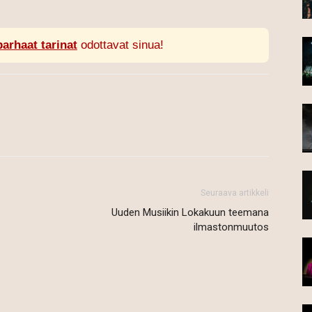
parhaat tarinat
odottavat sinua!
Seuraava artikkeli
Uuden Musiikin Lokakuun teemana
ilmastonmuutos