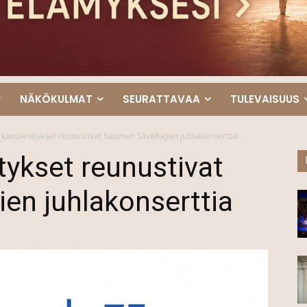
NÄKÖKULMAT
SEURATTAVAA
TULEVAISUUS
 kantaesitykset reunustivat Suomen Säveltäjien juhlakonserttia
tykset reunustivat
en juhlakonserttia