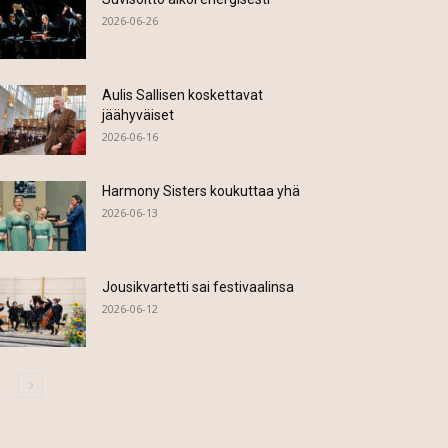
2026-06-26
Aulis Sallisen koskettavat
jäähyväiset
2026-06-16
Harmony Sisters koukuttaa yhä
2026-06-13
Jousikvartetti sai festivaalinsa
2026-06-12