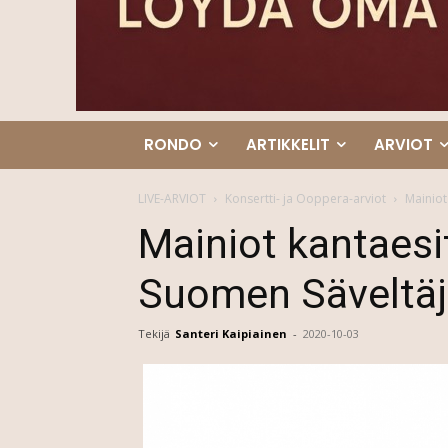
RONDO
ARTIKKELIT
ARVIOT
LIVE-ARVIOT
Konsertti- ja Ooppera-arviot
Mainiot
Mainiot kantaesi
Suomen Säveltäji
Tekijä
Santeri Kaipiainen
-
2020-10-03