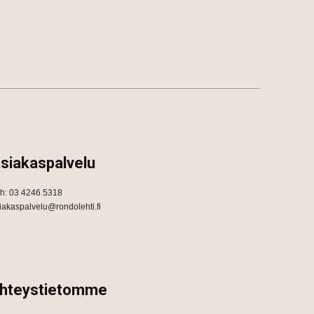
siakaspalvelu
h: 03 4246 5318
iakaspalvelu@rondolehti.fi
hteystietomme