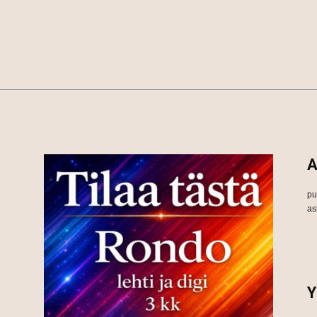
A
pu
as
Y