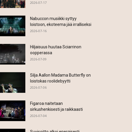
2026-07-17
Nabuccon musiikki syttyy
loistoon, ekoteema jää irralliseksi
2026-07-16
Hiljaisuus huutaa Sciarrinon
oopperassa
2026-07-09
Silja Aallon Madama Butterfly on
loistokas roolidebyytti
2026-07-06
Figaroa naitetaan
sirkushenkisesti ja raikkaasti
2026-07-04
Suvisoitto alkoi energisesti