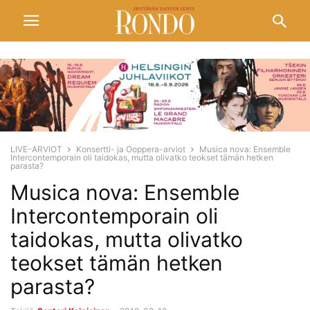
LIVE-ARVIOT
Konsertti- ja Ooppera-arviot
Musica nova: Ensemble
Intercontemporain oli taidokas, mutta olivatko teokset tämän hetken
parasta?
Musica nova: Ensemble
Intercontemporain oli
taidokas, mutta olivatko
teokset tämän hetken
parasta?