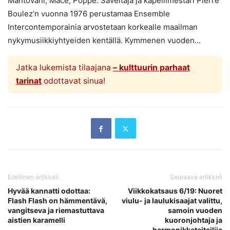
Mantovani, Macé, Poppe. Säveltäjä ja kapellimestari Pierre
Boulez’n vuonna 1976 perustamaa Ensemble
Intercontemporainia arvostetaan korkealle maailman
nykymusiikkiyhtyeiden kentällä. Kymmenen vuoden...
Jatka lukemista tilaajana
– kulttuurin parhaat
tarinat
odottavat sinua!
Edellinen artikkeli
Seuraava artikkeli
Hyvää kannatti odottaa:
Viikkokatsaus 6/19: Nuoret
Flash Flash on hämmentävä,
viulu- ja laulukisaajat valittu,
vangitseva ja riemastuttava
samoin vuoden
aistien karamelli
kuoronjohtaja ja
harmonikkataiteilija