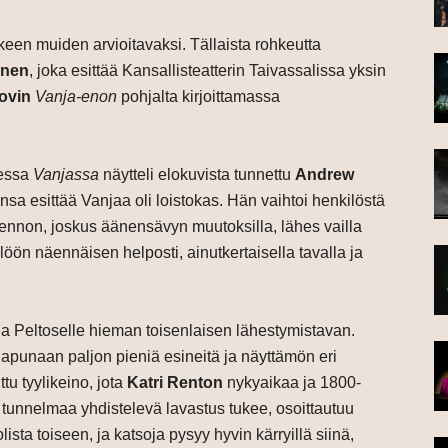
älkeen muiden arvioitavaksi. Tällaista rohkeutta
tonen
, joka esittää Kansallisteatterin Taivassalissa yksin
ovin
Vanja-enon
pohjalta kirjoittamassa
eessa
Vanjassa
näytteli elokuvista tunnettu
Andrew
nsa esittää Vanjaa oli loistokas. Hän vaihtoi henkilöstä
sennon, joskus äänensävyn muutoksilla, lähes vailla
löön näennäisen helposti, ainutkertaisella tavalla ja
lja Peltoselle hieman toisenlaisen lähestymistavan.
apunaan paljon pieniä esineitä ja näyttämön eri
tu tyylikeino, jota
Katri Renton
nykyaikaa ja 1800-
tunnelmaa yhdistelevä lavastus tukee, osoittautuu
ista toiseen, ja katsoja pysyy hyvin kärryillä siinä,