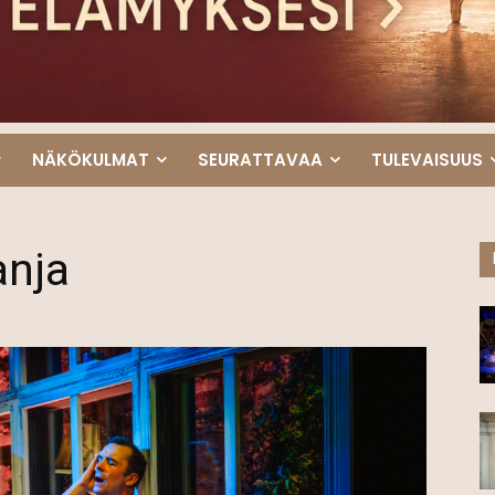
NÄKÖKULMAT
SEURATTAVAA
TULEVAISUUS
anja