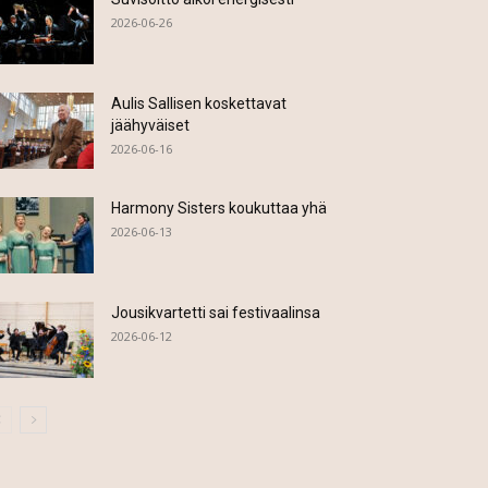
2026-06-26
Aulis Sallisen koskettavat
jäähyväiset
2026-06-16
Harmony Sisters koukuttaa yhä
2026-06-13
Jousikvartetti sai festivaalinsa
2026-06-12