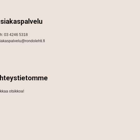
siakaspalvelu
h: 03 4246 5318
iakaspalvelu@rondolehti.fi
hteystietomme
ikkaa otsikkoa!