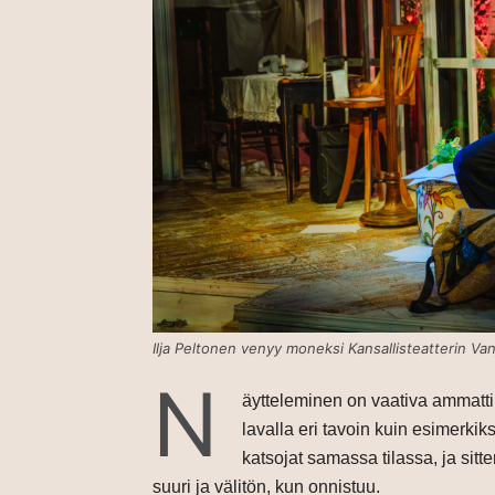
Ilja Peltonen venyy moneksi Kansallisteatterin Va
N
äytteleminen on vaativa ammatti.
lavalla eri tavoin kuin esimerki
katsojat samassa tilassa, ja sit
suuri ja välitön, kun onnistuu.