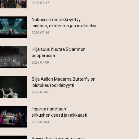
2026-07-17
Nabuccon musiikki syttyy
loistoon, ekoteema jää irralliseksi
2026-07-16
Hiljaisuus huutaa Sciarrinon
oopperassa
2026-07-09
Silja Aallon Madama Butterfly on
loistokas roolidebyytti
2026-07-06
Figaroa naitetaan
sirkushenkisesti ja raikkaasti
2026-07-04
Suvisoitto alkoi energisesti