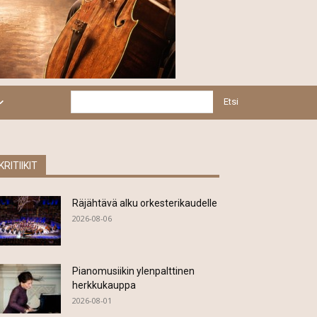
Etsi
KRITIIKIT
Räjähtävä alku orkesterikaudelle
2026-08-06
Pianomusiikin ylenpalttinen
herkkukauppa
2026-08-01