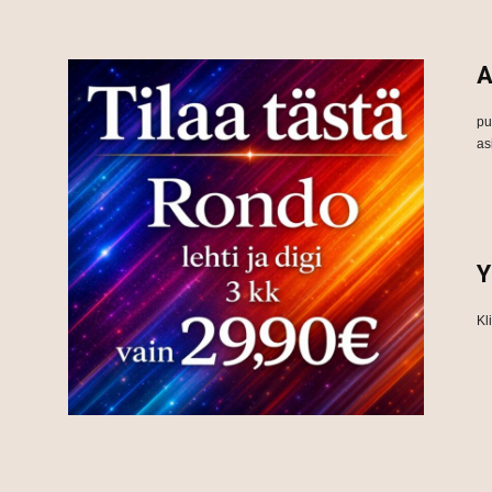
A
pu
as
Y
Kl