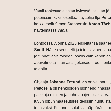
Vaatii rohkeutta altistaa kykynsä ilta illan j
potenssiin kaksi osoittaa näyttelijä
Ilja Pel
kaikki roolit Simon Stephensin
Anton Tšeh
näytelmässä
Vanja
.
Lontoossa vuonna 2023 ensi-iltansa saan
Scott
. Hänen sensuelli ja intensiivinen tapa
ja tunnetilasta toiseen joskus vain kehon a
apuvälineitä. Hän astui jokaiseen roolihenki
taidolla.
Ohjaaja
Johanna Freundlich
on valinnut I
Peltosella on henkilöiden luonnehdinnassa 
paikkoja eleiden ja puhetapojen lisäksi. Valit
luvun lopun maaseuturesidenssin nuhjuista 
toimivaksi. Peltonen solahtaa näppärästi rool