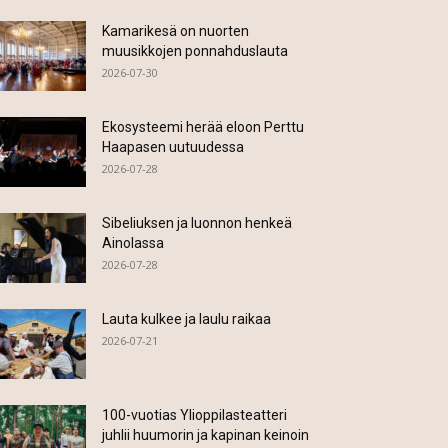
Kamarikesä on nuorten
muusikkojen ponnahduslauta
2026-07-30
Ekosysteemi herää eloon Perttu
Haapasen uutuudessa
2026-07-28
Sibeliuksen ja luonnon henkeä
Ainolassa
2026-07-28
Lauta kulkee ja laulu raikaa
2026-07-21
100-vuotias Ylioppilasteatteri
juhlii huumorin ja kapinan keinoin