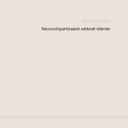
Seuraava artikkeli
Neuvostopartisaanit särkivät elämän