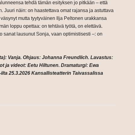
 halunneensa tehdä tämän esityksen jo pitkään – että
 Juuri näin: on haastettava omat rajansa ja astuttava
in väsynyt mutta tyytyväinen Ilja Peltonen urakkansa
män loppu opettaa: on tehtävä työtä, on elettävä.
uo sanat lausunut Sonja, vaan optimistisesti –: on
a): Vanja. Ohjaus: Johanna Freundlich. Lavastus:
ot ja videot: Eetu Hiltunen.
Dramaturgi: Ewa
ilta 25.3.2026 Kansallisteatterin Taivassalissa