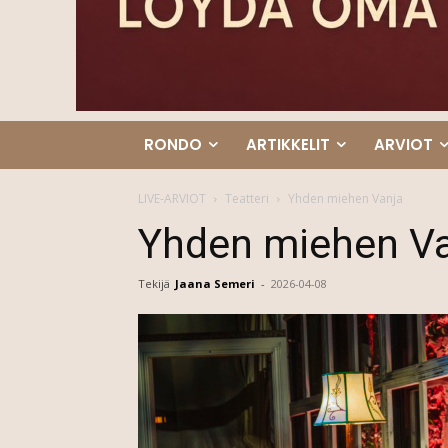
RONDO
ARTIKKELIT
ARVIOT
LIVE-ARVIOT
Teatteri
Yhden miehen Vanja
Yhden miehen V
Tekijä
Jaana Semeri
-
2026-04-08