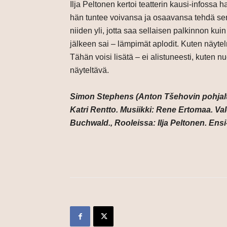
Ilja Peltonen kertoi teatterin kausi-infossa
hän tuntee voivansa ja osaavansa tehdä sen.
niiden yli, jotta saa sellaisen palkinnon ku
jälkeen sai – lämpimät aplodit. Kuten näytel
Tähän voisi lisätä – ei alistuneesti, kuten n
näyteltävä.
Simon Stephens (Anton Tšehovin pohjalt
Katri Rentto. Musiikki: Rene Ertomaa. Val
Buchwald., Rooleissa: Ilja Peltonen. Ensi-