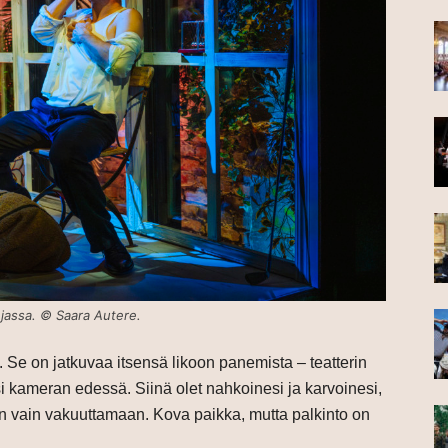
njassa. © Saara Autere.
 Se on jatkuvaa itsensä likoon panemista – teatterin
ksi kameran edessä. Siinä olet nahkoinesi ja karvoinesi,
ten vain vakuuttamaan. Kova paikka, mutta palkinto on