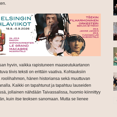
ten.
assan hyvin, vaikka rapistuneen maaseutukartanon
a tiivis teksti on erittäin vaativa. Kohtauksiin
ää roolihahmon, hänen historiansa sekä muuttuvan
alla. Kaikki on tapahtunut ja tapahtuu lauseiden
sä, jollainen nähdään Taivassalissa, huomio kiinnittyy
än, kuin itse teoksen sanomaan. Mutta se lienee