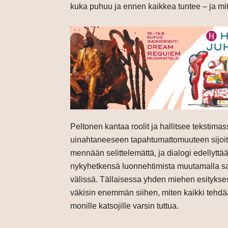
kuka puhuu ja ennen kaikkea tuntee – ja mi
Peltonen kantaa roolit ja hallitsee tekstim
uinahtaneeseen tapahtumattomuuteen sijoittuv
mennään selittelemättä, ja dialogi edellytt
nykyhetkensä luonnehtimista muutamalla san
välissä. Tällaisessa yhden miehen esitykses
väkisin enemmän siihen, miten kaikki tehdä
monille katsojille varsin tuttua.