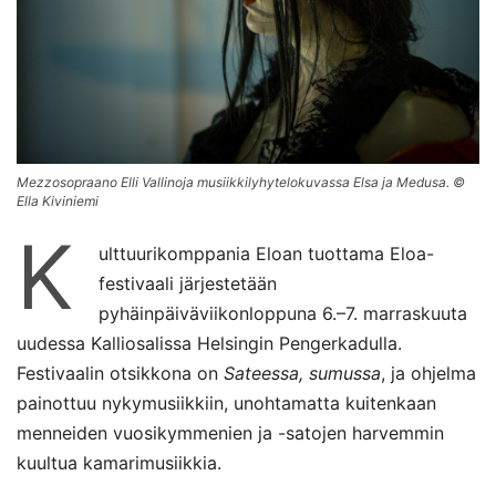
Mezzosopraano Elli Vallinoja musiikkilyhytelokuvassa Elsa ja Medusa. ©
Ella Kiviniemi
K
ulttuurikomppania Eloan tuottama Eloa-
festivaali järjestetään
pyhäinpäiväviikonloppuna 6.–7. marraskuuta
uudessa Kalliosalissa Helsingin Pengerkadulla.
Festivaalin otsikkona on
Sateessa, sumussa
, ja ohjelma
painottuu nykymusiikkiin, unohtamatta kuitenkaan
menneiden vuosikymmenien ja -satojen harvemmin
kuultua kamarimusiikkia.