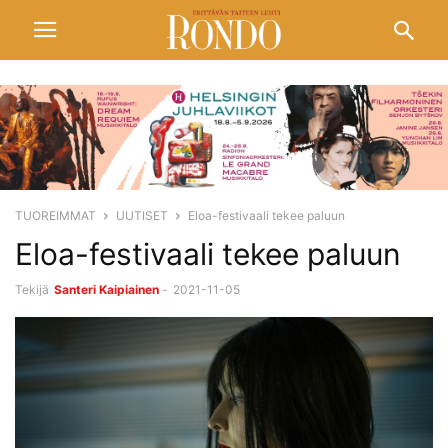
TUOREIMMAT
UUTISET
Eloa-festivaali tekee paluun
Eloa-festivaali tekee paluun
Tekijä
Santeri Kaipiainen
-
2021-11-05