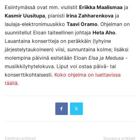
Esiintymässä ovat mm. viulistit
Eriikka Maalismaa
ja
Kasmir Uusitupa
, pianisti
Irina Zahharenkova
ja
laulaja-elektronimuusikko
Taavi Oramo
. Ohjelman on
suunnitellut Eloan taiteellinen johtaja
Heta Aho
.
Lauantaina konsertteja on peräkkäin (lyhyine
järjestelytaukoineen) viisi, sunnuntaina kolme; lisäksi
molempina päivinä esitetään Eloan
Elsa ja Medusa
-
musiikkilyhytelokuva. Liput voi ostaa päivä- tai
konserttikohtaisesti.
Koko ohjelma on luettavissa
täällä
.
Edellinen artikkeli
Seuraava artikkeli