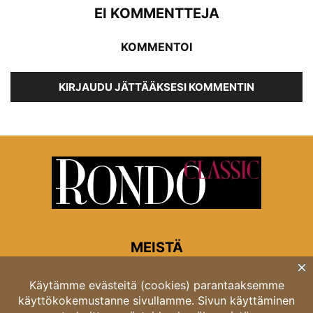
EI KOMMENTTEJA
KOMMENTOI
KIRJAUDU JÄTTÄÄKSESI KOMMENTIN
MEISTÄ
Rondon toimitus
Opastinsilta 6A 00520 Helsinki
Asiakaspalvelu: puh. 03 4246 5318