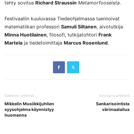
tehty sovitus
Richard Straussin
Metamorfooseista
.
Festivaaliin kuuluvassa Tiedeohjelmassa luennoivat
matematiikan professori
Samuli Siltanen
, aivotutkija
Minna Huotilainen
, filosofi, tutkijatohtori
Frank
Martela
ja tiedetoimittaja
Marcus Rosenlund
.
Edellinen artikkeli
Seuraava artikkeli
Mikkelin Musiikkijuhlien
Sankarisointista
syysohjelma käynnistyy
värimaalailua
huomenna