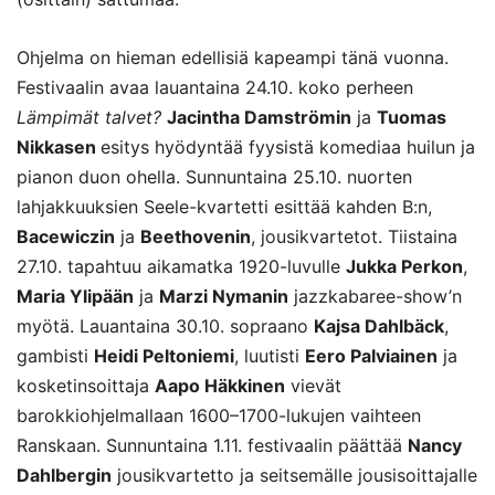
Ohjelma on hieman edellisiä kapeampi tänä vuonna.
Festivaalin avaa lauantaina 24.10. koko perheen
Lämpimät talvet?
Jacintha Damströmin
ja
Tuomas
Nikkasen
esitys hyödyntää fyysistä komediaa huilun ja
pianon duon ohella. Sunnuntaina 25.10. nuorten
lahjakkuuksien Seele-kvartetti esittää kahden B:n,
Bacewiczin
ja
Beethovenin
, jousikvartetot. Tiistaina
27.10. tapahtuu aikamatka 1920-luvulle
Jukka Perkon
,
Maria Ylipään
ja
Marzi Nymanin
jazzkabaree-show’n
myötä. Lauantaina 30.10. sopraano
Kajsa Dahlbäck
,
gambisti
Heidi Peltoniemi
, luutisti
Eero Palviainen
ja
kosketinsoittaja
Aapo Häkkinen
vievät
barokkiohjelmallaan 1600–1700-lukujen vaihteen
Ranskaan. Sunnuntaina 1.11. festivaalin päättää
Nancy
Dahlbergin
jousikvartetto ja seitsemälle jousisoittajalle