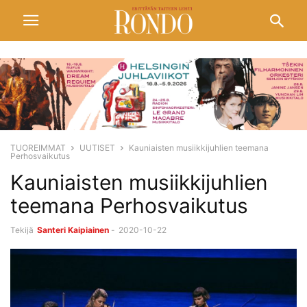
TUOREIMMAT
UUTISET
Kauniaisten musiikkijuhlien teemana
Perhosvaikutus
Kauniaisten musiikkijuhlien
teemana Perhosvaikutus
Tekijä
Santeri Kaipiainen
-
2020-10-22