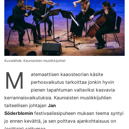
Kuvalähde: Kauniaisten musiikkijuhlat
M
atemaattisen kaaosteorian käsite
perhosvaikutus tarkoittaa jonkin hyvin
pienen tapahtuman valtaviksi kasvavia
kerrannaisvaikutuksia. Kauniaisten musiikkijuhlien
taiteellisen johtajan
Jan
Söderblomin
festivaaliesipuheen mukaan teema syntyi
jo ennen kevättä, ja sen polttava ajankohtaisuus on
(osittain) sattumaa.