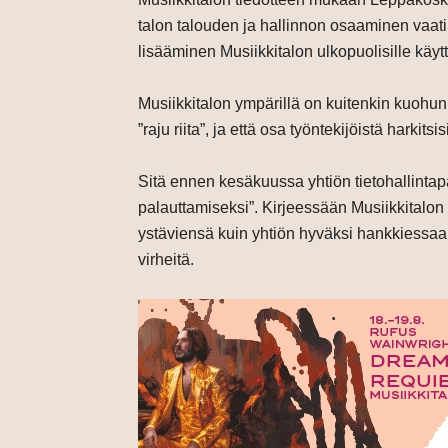
talon talouden ja hallinnon osaaminen vaati
lisääminen Musiikkitalon ulkopuolisille käyttä
Musiikkitalon ympärillä on kuitenkin kuohu
”raju riita”, ja että osa työntekijöistä harkit
Sitä ennen kesäkuussa yhtiön tietohallintap
palauttamiseksi”. Kirjeessään Musiikkitalon
ystäviensä kuin yhtiön hyväksi hankkiessaan
virheitä.