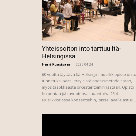
Yhteissoiton into tarttuu Itä-
Helsingissä
Harri Kuusisaari
-
2026-04-24
60 vuotta täyttävä Itä-Helsingin musiikkiopisto on tu
tunnetuksi paitsi erityisistä opetusmetodeistaan,
myös tasokkaasta orkesteritoiminnastaan. Opisto
huipentaa juhlavuotensa lauantaina 25.4.
Musiikkitalossa konsertteihin, joissa lavalle astuu...