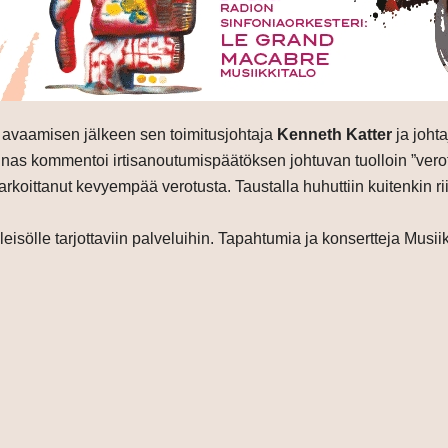
 avaamisen jälkeen sen toimitusjohtaja
Kenneth Katter
ja joht
unnas kommentoi irtisanoutumispäätöksen johtuvan tuolloin ”vero
tarkoittanut kevyempää verotusta. Taustalla huhuttiin kuitenkin ri
isölle tarjottaviin palveluihin. Tapahtumia ja konsertteja Musiikk