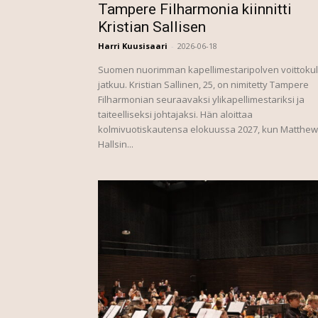
Tampere Filharmonia kiinnitti
Kristian Sallisen
Harri Kuusisaari
-
2026-06-18
Suomen nuorimman kapellimestaripolven voittoku
jatkuu. Kristian Sallinen, 25, on nimitetty Tampere
Filharmonian seuraavaksi ylikapellimestariksi ja
taiteelliseksi johtajaksi. Hän aloittaa
kolmivuotiskautensa elokuussa 2027, kun Matthew
Hallsin...