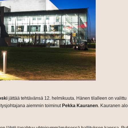
oski
jättää tehtävänsä 12. helmikuuta. Hänen tilalleen on vali
itysjohtajana aiemmin toiminut
Pekka Kauranen
. Kauranen alo
en lähtö tapahtuu yhteisymmärryksessä hallituksen kanssa. P