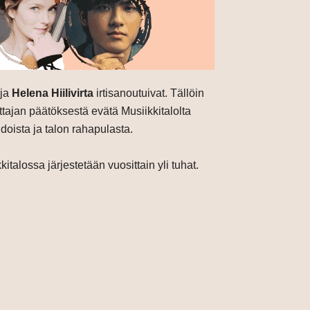
aja
Helena Hiilivirta
irtisanoutuivat. Tällöin
ttajan päätöksestä evätä Musiikkitalolta
idoista ja talon rahapulasta.
italossa järjestetään vuosittain yli tuhat.