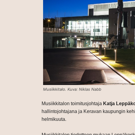
Musiikkitalo. Kuva: Niklas Nabb
Musiikkitalon toimitusjohtaja
Katja Leppäk
hallintojohtajana ja Keravan kaupungin keh
helmikuuta.
Musiikkitalon tiedotteen mukaan Leppäkosk