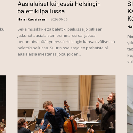
Aasialaiset kärjessä Helsingin
S
balettikilpailussa
Ka
K
Harri Kuusisaari
-
2026-06-06
Har
lku
Sekä musiikki- että balettikilpailuissa jo pitkään
jatkunut aasialaisten esiinmarssi sai jatkoa
Di
perjantaina päättyneessä Helsingin kansainvälisessä
yli
balettikilpailussa. Suurin osa sarjojen parhaista oli
tai
aasialaisia miestanssijoita, joiden...
kap
val