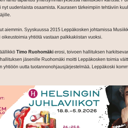
i nyt uudenlaista osaamista. Kaurasen tärkeimpiin tehtäviin ku
jille.
nut aiemmin. Syyskuussa 2015 Leppäkosken johtamissa Musiikkita
sisi oikeustoimia yhtiötä vastaan palkkakiistan vuoksi.
äällikkö
Timo Ruohomäki
erosi, toivoen hallituksen harkitseva
 hallituksen jäsenille Ruohomäki moitti Leppäkosken toimia väit
 yhtiöön uutta tuotannonohjausjärjestelmää. Leppäkoski komment