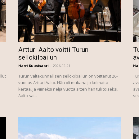
Artturi Aalto voitti Turun
Tu
sellokilpailun
a
Harri Kuusisaari
-
2026-02-21
Har
llut
Turun valtakunnallisen sellokilpailun on voittanut 26-
Tur
vuotias Artturi Aalto. Hän oli mukana jo kolmatta
ava
kertaa, ja viimeksi neljä vuotta sitten hän tuli toiseksi.
ava
Aalto sai...
seu