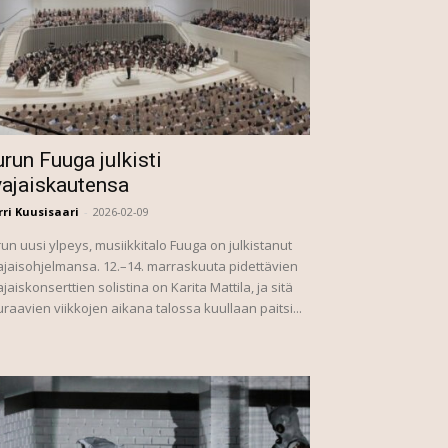
run Fuuga julkisti
vajaiskautensa
ri Kuusisaari
-
2026-02-09
un uusi ylpeys, musiikkitalo Fuuga on julkistanut
jaisohjelmansa. 12.–14. marraskuuta pidettävien
jaiskonserttien solistina on Karita Mattila, ja sitä
raavien viikkojen aikana talossa kuullaan paitsi...