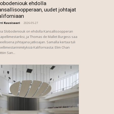
lobodeniouk ehdolla
nsallisoopperaan, uudet johtajat
aliforniaan
ri Kuusisaari
-
2026-05-27
ma Slobodeniouk on ehdolla Kansallisoopperan
kapellimestariksi, ja Thomas de Mallet Burgess saa
teellisena johtajana jatkoajan. Samalla kertaa tuli
ellimestarinimityksiä Kaliforniasta: Elim Chan
ittiin San...