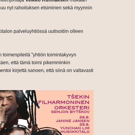
uluu nyt rahoituksen etsiminen sekä myynnin
lon palveluyhtiössä uutisoitiin olleen
n toimenpiteitä ”yhtiön toimintakyvyn
täen, että tämä toimi pikemminkin
oi kirjettä sanoen, että siinä on valtavasti