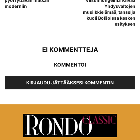
pyörryttävän matkan
Viisumiongelma vaivaa
moderniin
Yhdysvaltojen
musiikkielämää, tanssija
kuoli Bolšoissa kesken
esityksen
EI KOMMENTTEJA
KOMMENTOI
KIRJAUDU JÄTTÄÄKSESI KOMMENTIN