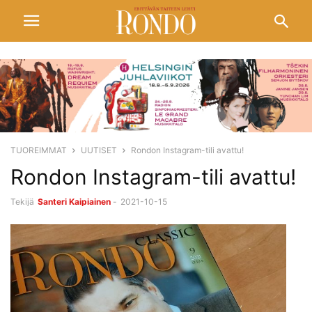
TUOREIMMAT
UUTISET
Rondon Instagram-tili avattu!
Rondon Instagram-tili avattu!
Tekijä
Santeri Kaipiainen
-
2021-10-15