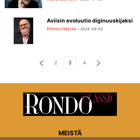
Aviisin evoluutio diginuuskijaksi
Kimmo Hakola
-
2024-09-02
2
3
4
MEISTÄ