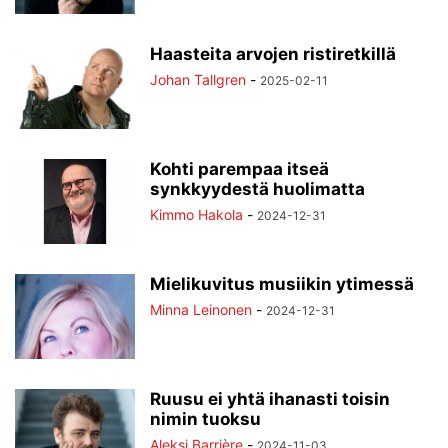
Haasteita arvojen ristiretkillä
Johan Tallgren
-
2025-02-11
Kohti parempaa itseä
synkkyydestä huolimatta
Kimmo Hakola
-
2024-12-31
Mielikuvitus musiikin ytimessä
Minna Leinonen
-
2024-12-31
Ruusu ei yhtä ihanasti toisin
nimin tuoksu
Aleksi Barrière
-
2024-11-03