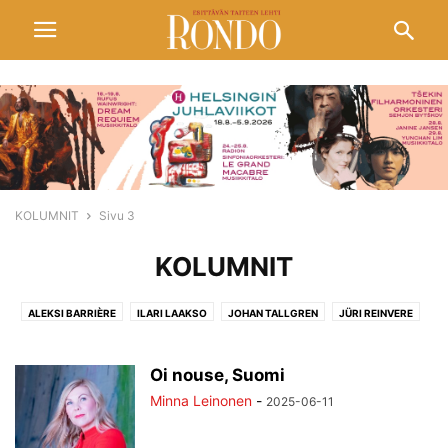
KOLUMNIT
Sivu 3
KOLUMNIT
ALEKSI BARRIÈRE
ILARI LAAKSO
JOHAN TALLGREN
JÜRI REINVERE
KAI AMBERLA
KIMMO HAKOLA
LOTTA WENNÄKOSKI
MIKKO ROIHA
MINNA LEINONEN
MIOKO YOKOYAMA
OLLI VIRTAPERKO
Oi nouse, Suomi
SUSANNA VÄLIMÄKI
Minna Leinonen
-
2025-06-11