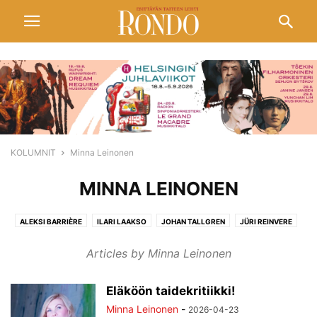
KOLUMNIT
Minna Leinonen
MINNA LEINONEN
ALEKSI BARRIÈRE
ILARI LAAKSO
JOHAN TALLGREN
JÜRI REINVERE
KAI AMBERLA
KIMMO HAKOLA
LOTTA WENNÄKOSKI
MIKKO ROIHA
Articles by Minna Leinonen
MINNA LEINONEN
MIOKO YOKOYAMA
OLLI VIRTAPERKO
SUSANNA VÄLIMÄKI
Eläköön taidekritiikki!
Minna Leinonen
-
2026-04-23