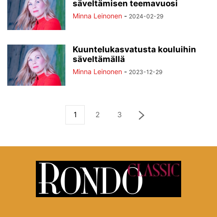
säveltämisen teemavuosi
Minna Leinonen
-
2024-02-29
Kuuntelukasvatusta kouluihin
säveltämällä
Minna Leinonen
-
2023-12-29
1
2
3