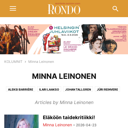
KOLUMNIT
Minna Leinonen
MINNA LEINONEN
ALEKSI BARRIÈRE
ILARI LAAKSO
JOHAN TALLGREN
JÜRI REINVERE
KAI AMBERLA
KIMMO HAKOLA
LOTTA WENNÄKOSKI
MIKKO ROIHA
Articles by Minna Leinonen
MINNA LEINONEN
MIOKO YOKOYAMA
OLLI VIRTAPERKO
SUSANNA VÄLIMÄKI
Eläköön taidekritiikki!
Minna Leinonen
-
2026-04-23