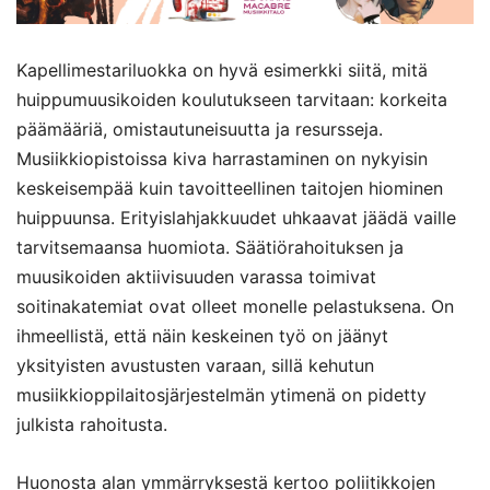
Kapellimestariluokka on hyvä esimerkki siitä, mitä
huippumuusikoiden koulutukseen tarvitaan: korkeita
päämääriä, omistautuneisuutta ja resursseja.
Musiikkiopistoissa kiva harrastaminen on nykyisin
keskeisempää kuin tavoitteellinen taitojen hiominen
huippuunsa. Erityislahjakkuudet uhkaavat jäädä vaille
tarvitsemaansa huomiota. Säätiörahoituksen ja
muusikoiden aktiivisuuden varassa toimivat
soitinakatemiat ovat olleet monelle pelastuksena. On
ihmeellistä, että näin keskeinen työ on jäänyt
yksityisten avustusten varaan, sillä kehutun
musiikkioppilaitosjärjestelmän ytimenä on pidetty
julkista rahoitusta.
Huonosta alan ymmärryksestä kertoo poliitikkojen