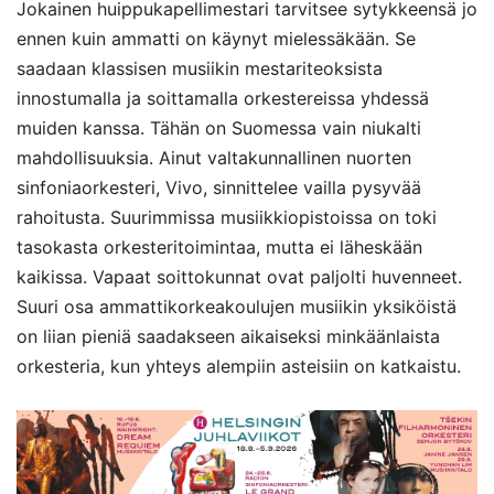
Jokainen huippukapellimestari tarvitsee sytykkeensä jo
ennen kuin ammatti on käynyt mielessäkään. Se
saadaan klassisen musiikin mestariteoksista
innostumalla ja soittamalla orkestereissa yhdessä
muiden kanssa. Tähän on Suomessa vain niukalti
mahdollisuuksia. Ainut valtakunnallinen nuorten
sinfoniaorkesteri, Vivo, sinnittelee vailla pysyvää
rahoitusta. Suurimmissa musiikkiopistoissa on toki
tasokasta orkesteritoimintaa, mutta ei läheskään
kaikissa. Vapaat soittokunnat ovat paljolti huvenneet.
Suuri osa ammattikorkeakoulujen musiikin yksiköistä
on liian pieniä saadakseen aikaiseksi minkäänlaista
orkesteria, kun yhteys alempiin asteisiin on katkaistu.