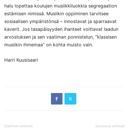
halu lopettaa koulujen musiikkiluokkia segregaation
estämisen nimissä. Musiikin oppiminen tarvitsee
sosiaalisen ympäristönsä – innostavat ja sparraavat
kaverit. Jos tasapäisyyden ihanteet voittavat laadun
arvostuksen ja sen vaatiman ponnistelun, ”klassisen
musiikin ihmemaa” on kohta muisto vain.
Harri Kuusisaari
Edellinen artikkeli
Seuraava artikkeli