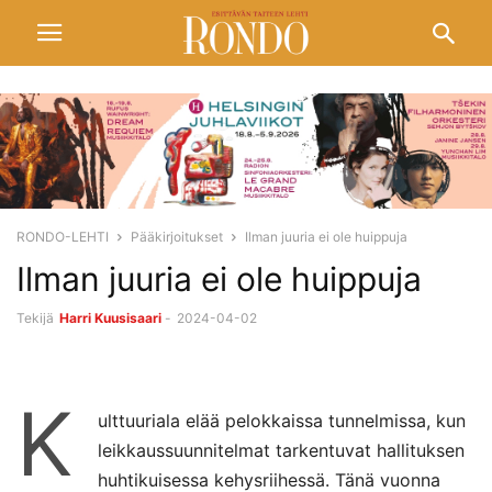
RONDO-LEHTI
Pääkirjoitukset
Ilman juuria ei ole huippuja
Ilman juuria ei ole huippuja
Tekijä
Harri Kuusisaari
-
2024-04-02
K
ulttuuriala elää pelokkaissa tunnelmissa, kun
leikkaussuunnitelmat tarkentuvat hallituksen
huhtikuisessa kehysriihessä. Tänä vuonna