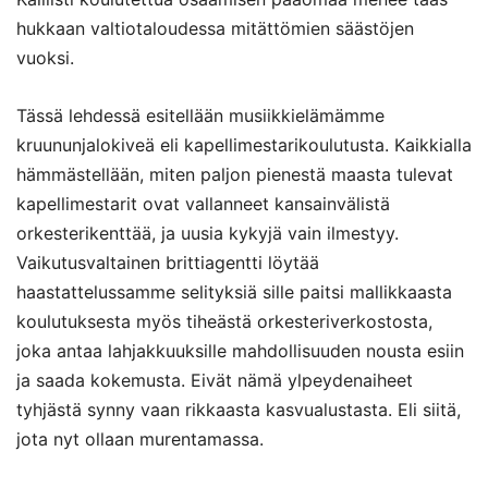
hukkaan valtiotaloudessa mitättömien säästöjen
vuoksi.
Tässä lehdessä esitellään musiikkielämämme
kruununjalokiveä eli kapellimestarikoulutusta. Kaikkialla
hämmästellään, miten paljon pienestä maasta tulevat
kapellimestarit ovat vallanneet kansainvälistä
orkesterikenttää, ja uusia kykyjä vain ilmestyy.
Vaikutusvaltainen brittiagentti löytää
haastattelussamme selityksiä sille paitsi mallikkaasta
koulutuksesta myös tiheästä orkesteriverkostosta,
joka antaa lahjakkuuksille mahdollisuuden nousta esiin
ja saada kokemusta. Eivät nämä ylpeydenaiheet
tyhjästä synny vaan rikkaasta kasvualustasta. Eli siitä,
jota nyt ollaan murentamassa.