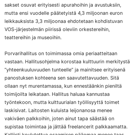
sakset osuvat erityisesti apurahoihin ja avustuksiin,
mutta ensi vuodelle päätetyistä 4,3 miljoonan euron
leikkauksista 3,3 miljoonaa ehdotetaan kohdistuvan
VOS-järjestelmän piirissä oleviin orkestereihin,
teattereihin ja museoihin.
Porvarihallitus on toimimassa omia periaatteitaan
vastaan. Hallitusohjelma korostaa kulttuurin merkitystä
”yhteenkuuluvuuden tunteelle” ja mainitsee erityisenä
panostuksen kohteena sen saavutettavuuden. Sitä
ollaan nyt murentamassa, kun ennestäänkin pieniltä
toimijoilta leikataan. Hallitus haluaa kannustaa
työntekoon, mutta kulttuurialan työllisyyttä toimet
laskisivat. Laitosten kuluista leijonanosa menee
vakiväen palkkoihin, joten ainut tapa säästää on
supistaa toimintaa ja jättää freelancerit palkkaamatta.
Kalliisti koulutettua osaamisen pääomaa menee taas