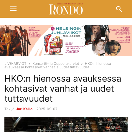
LIVE-ARVIOT
Konsertti- ja Ooppera-arviot
HKO:n hienossa
avauksessa kohtasivat vanhat ja uudet tuttavuudet
HKO:n hienossa avauksessa
kohtasivat vanhat ja uudet
tuttavuudet
Tekijä
Jari Kallio
-
2025-09-07