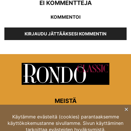
EI KOMMENTTEJA
KOMMENTOI
KIRJAUDU JÄTTÄÄKSESI KOMMENTIN
MEISTÄ
Rondon toimitus
Opastinsilta 6A 00520 Helsinki
Asiakaspalvelu: puh. 03 4246 5318