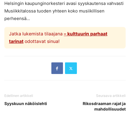
Helsingin kaupunginorkesteri avasi syyskautensa vahvasti
Musiikkitalossa tuoden yhteen koko musiikillisen
perheensä...
Jatka lukemista tilaajana
– kulttuurin parhaat
tarinat
odottavat sinua!
Edellinen artikkeli
Seuraava artikkeli
Syyskuun näköislehti
Rikosdraaman rajat ja
mahdollisuudet