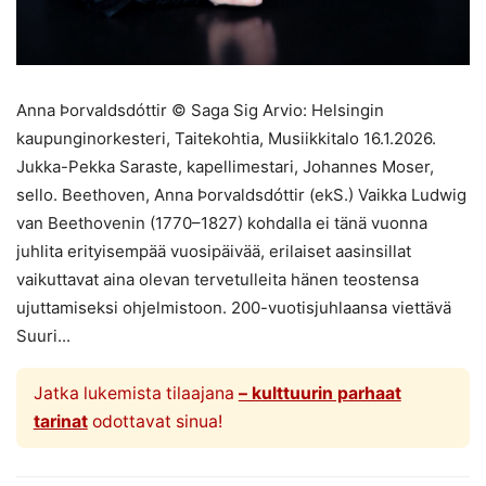
Anna Þorvaldsdóttir © Saga Sig Arvio: Helsingin
kaupunginorkesteri, Taitekohtia, Musiikkitalo 16.1.2026.
Jukka-Pekka Saraste, kapellimestari, Johannes Moser,
sello. Beethoven, Anna Þorvaldsdóttir (ekS.) Vaikka Ludwig
van Beethovenin (1770–1827) kohdalla ei tänä vuonna
juhlita erityisempää vuosipäivää, erilaiset aasinsillat
vaikuttavat aina olevan tervetulleita hänen teostensa
ujuttamiseksi ohjelmistoon. 200-vuotisjuhlaansa viettävä
Suuri...
Jatka lukemista tilaajana
– kulttuurin parhaat
tarinat
odottavat sinua!