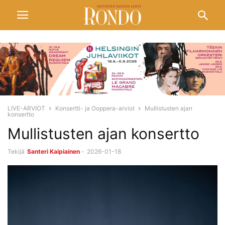
LIVE-ARVIOT
Konsertti- ja Ooppera-arviot
Mullistusten ajan
konsertto
Mullistusten ajan konsertto
Tekijä
Santeri Kaipiainen
-
2026-01-18