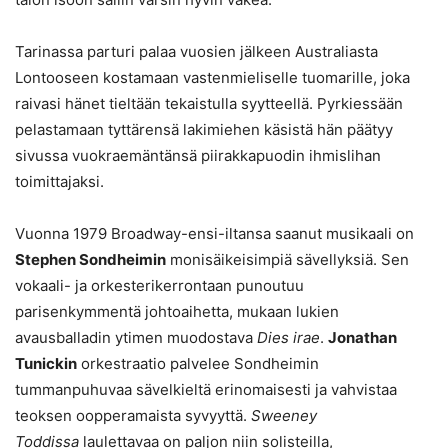
Tarinassa parturi palaa vuosien jälkeen Australiasta
Lontooseen kostamaan vastenmieliselle tuomarille, joka
raivasi hänet tieltään tekaistulla syytteellä. Pyrkiessään
pelastamaan tyttärensä lakimiehen käsistä hän päätyy
sivussa vuokraemäntänsä piirakkapuodin ihmislihan
toimittajaksi.
Vuonna 1979 Broadway-ensi-iltansa saanut musikaali on
Stephen Sondheimin
monisäikeisimpiä sävellyksiä. Sen
vokaali- ja orkesterikerrontaan punoutuu
parisenkymmentä johtoaihetta, mukaan lukien
avausballadin ytimen muodostava
Dies irae
.
Jonathan
Tunickin
orkestraatio palvelee Sondheimin
tummanpuhuvaa sävelkieltä erinomaisesti ja vahvistaa
teoksen oopperamaista syvyyttä.
Sweeney
Toddissa
laulettavaa on paljon niin solisteilla,