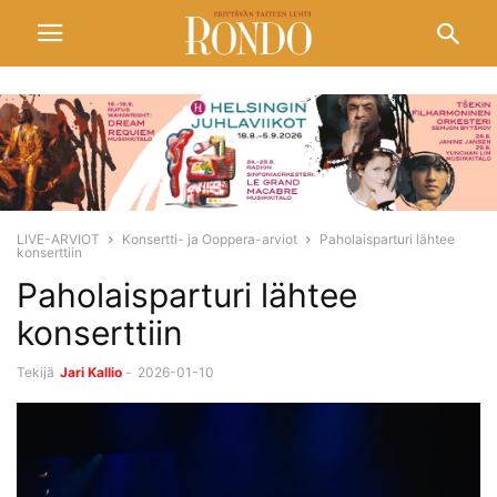
LIVE-ARVIOT
Konsertti- ja Ooppera-arviot
Paholaisparturi lähtee
konserttiin
Paholaisparturi lähtee
konserttiin
Tekijä
Jari Kallio
-
2026-01-10