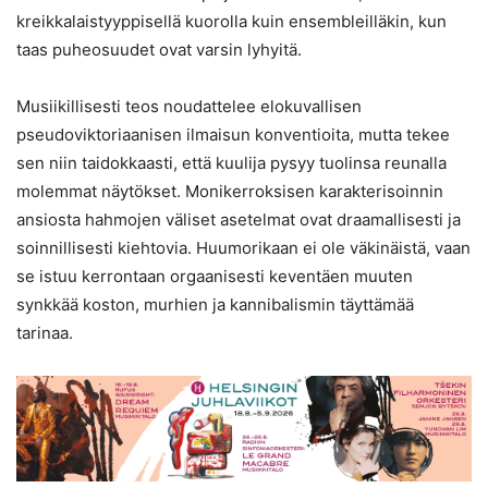
kreikkalaistyyppisellä kuorolla kuin ensembleilläkin, kun
taas puheosuudet ovat varsin lyhyitä.
Musiikillisesti teos noudattelee elokuvallisen
pseudoviktoriaanisen ilmaisun konventioita, mutta tekee
sen niin taidokkaasti, että kuulija pysyy tuolinsa reunalla
molemmat näytökset. Monikerroksisen karakterisoinnin
ansiosta hahmojen väliset asetelmat ovat draamallisesti ja
soinnillisesti kiehtovia. Huumorikaan ei ole väkinäistä, vaan
se istuu kerrontaan orgaanisesti keventäen muuten
synkkää koston, murhien ja kannibalismin täyttämää
tarinaa.