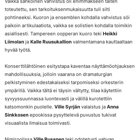
Vaikka sähköinen vahvistus oli enimmäkseen taiten
toteutettu, sen tarkoituksenmukaisuutta tuli silti
pohtineeksi. Kuoron ja ensemblen kohdalla vahvistus söi
paikoin artikulaatiota, vaikka se solistien kohdalla toimikin
asiallisesti. Tampereen oopperan kuoro teki
Heikki
Liimolan
ja
Kalle Ruusukallion
valmentamana kauttaaltaan
hyvää työtä.
Konserttilähtöinen esitystapa kaventaa näyttämöohjauksen
mahdollisuuksia, jolloin vaarana on dramaturgian
pelkistyminen edestakaiseksi tarpomiseksi orkesterin
ympärillä. Vaikka tältä ei täysin vältytty, tilaa käytettiin
syvyyssuunnassa luontevasti ja välillä kurotettiin
katsomonkin puolelle.
Ville Syrjän
valaistus ja
Anna
Sinkkosen
epookissa pysyttelevä puvustus tukivat
visuaalista ilmaisua toimivasti.
Nimiroolissa
Ville Rusanen
teki odotetusti vahvan