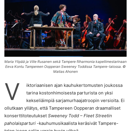
Maria Ylipää ja Ville Rusanen sekä Tampere filharmonia kapellimestarinaan
Eeva Kontu Tampereen Oopperan Sweeney Toddissa Tampere-talossa. ©
Matias Ahonen
V
iktoriaanisen ajan kauhukertomusten joukossa
tarina kostonhimoisesta parturista on yksi
kekseliäimpiä sarjamurhaajatroopin versioita. Ei
ollutkaan yllätys, että Tampereen Oopperan draamalliset
konserttitoteutukset
Sweeney Todd – Fleet Streetin
paholaisparturi
-kauhumusikaalista keräsivät Tampere-
talon isoon saliin varsin hyvin väkeä.