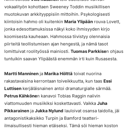
vokaalityön kohottaen Sweeney Toddin musiikillisen
muotokuvan arkkityyppisiin mittoihin. Psykologisesti
kiintoisin hahmo oli kuitenkin
Maria Ylipään
rouva Lovett,
jonka edesottamuksissa näkyi koko ihmisyyden kirjo
koomisesta kauheaan. Hahmossa tiivistyy olennaisia
piirteitä teollistumisen ajan hengestä, ja nämä tasot
lomittuivat roolityössä mainiosti.
Tuomas Parkkise
n ohjaus
tuntuikin saavan Ylipäästä enemmän irti kuin Rusasesta.
Martti Manninen
ja
Marika Hölttä
toivat nuorina
rakastavaisina kerrontaan toiveikkuutta, kun taas
Essi
Luttisen
kerjäläisnainen antoi dramaturgialle särmää.
Petrus Kähköne
n kanavoi Tobias Raggin naiivin
viattomuuden musiikiksi koskettavasti. Vaikka
Juha
Pikkarainen
ja
Jukka Nylund
lauloivat osansa taidolla, jäi
antagonistikaksikko Turpin ja Bamford teatteri-
ilmaisullisesti hieman etäiseksi. Tämä söi hieman koston