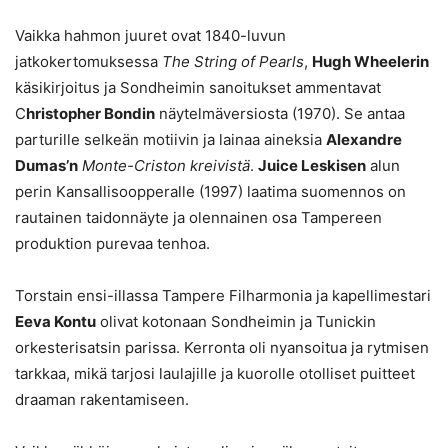
Vaikka hahmon juuret ovat 1840-luvun
jatkokertomuksessa
The String of Pearls
,
Hugh Wheelerin
käsikirjoitus ja Sondheimin sanoitukset ammentavat
C
hristopher Bondin
näytelmäversiosta (1970). Se antaa
parturille selkeän motiivin ja lainaa aineksia
Alexandre
Dumas’n
Monte-Criston kreivistä
.
Juice Leskisen
alun
perin Kansallisoopperalle (1997) laatima suomennos on
rautainen taidonnäyte ja olennainen osa Tampereen
produktion purevaa tenhoa.
Torstain ensi-illassa Tampere Filharmonia ja kapellimestari
Eeva Kontu
olivat kotonaan Sondheimin ja Tunickin
orkesterisatsin parissa. Kerronta oli nyansoitua ja rytmisen
tarkkaa, mikä tarjosi laulajille ja kuorolle otolliset puitteet
draaman rakentamiseen.