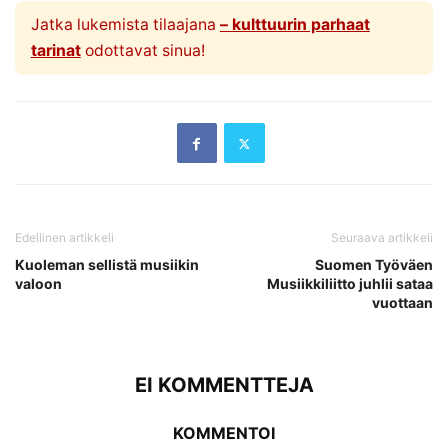
Jatka lukemista tilaajana
– kulttuurin parhaat
tarinat
odottavat sinua!
Edellinen artikkeli
Seuraava artikkeli
Kuoleman sellistä musiikin
Suomen Työväen
valoon
Musiikkiliitto juhlii sataa
vuottaan
EI KOMMENTTEJA
KOMMENTOI