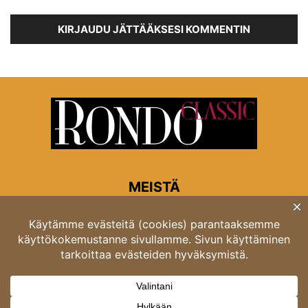
KIRJAUDU JÄTTÄÄKSESI KOMMENTIN
MEISTÄ
Rondon toimitus
Opastinsilta 6A 00520 Helsinki
Asiakaspalvelu: puh. 03 4246 5318
asiakaspalvelu@rondo.fi
Ota meihin yhteyttä:
toimitus@rondo.fi