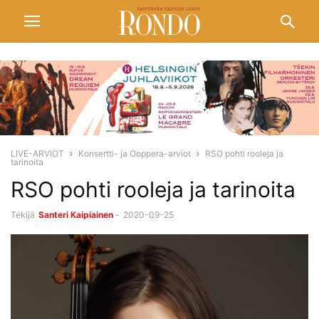
LIVE-ARVIOT
Konsertti- ja Ooppera-arviot
RSO pohti rooleja ja
tarinoita
RSO pohti rooleja ja tarinoita
Tekijä
Santeri Kaipiainen
-
2020-09-25