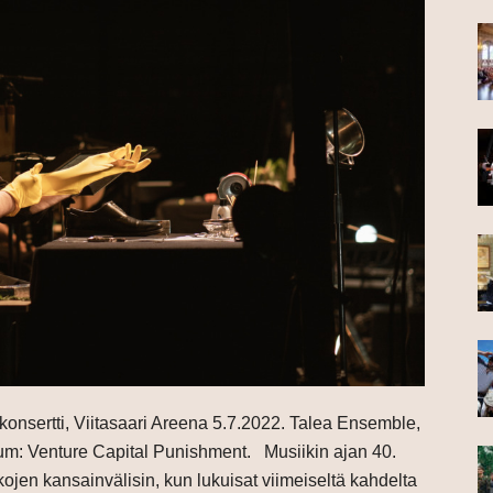
skonsertti, Viitasaari Areena 5.7.2022. Talea Ensemble,
um: Venture Capital Punishment. Musiikin ajan 40.
ikojen kansainvälisin, kun lukuisat viimeiseltä kahdelta