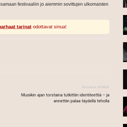
iin samaan festivaaliin jo aiemmin sovittujen ulkomaisten
parhaat tarinat
odottavat sinua!
Seuraava artikkeli
Musiikin ajan torstaina tutkittiin identiteettiä – ja
annettiin palaa täydellä teholla