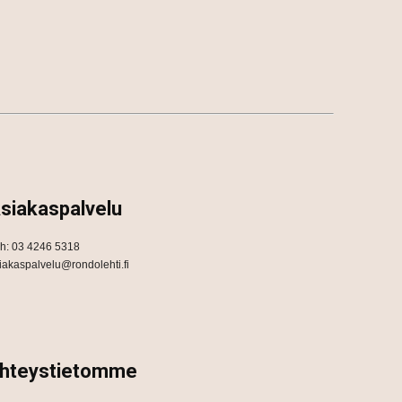
siakaspalvelu
h: 03 4246 5318
iakaspalvelu@rondolehti.fi
hteystietomme