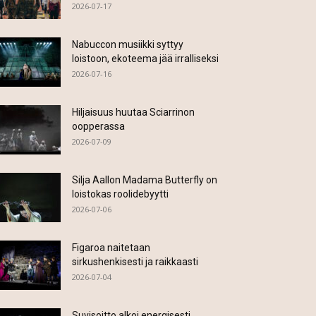
2026-07-17
Nabuccon musiikki syttyy
loistoon, ekoteema jää irralliseksi
2026-07-16
Hiljaisuus huutaa Sciarrinon
oopperassa
2026-07-09
Silja Aallon Madama Butterfly on
loistokas roolidebyytti
2026-07-06
Figaroa naitetaan
sirkushenkisesti ja raikkaasti
2026-07-04
Suvisoitto alkoi energisesti