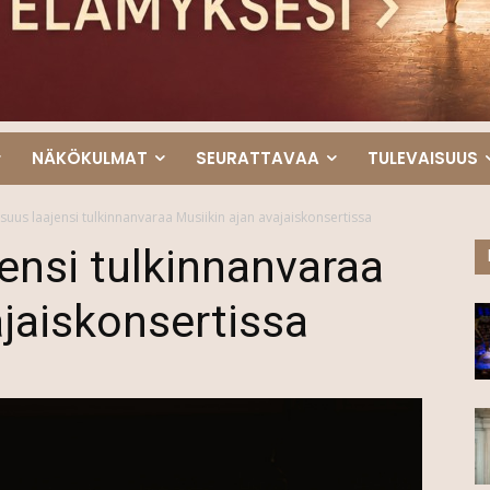
NÄKÖKULMAT
SEURATTAVAA
TULEVAISUUS
isuus laajensi tulkinnanvaraa Musiikin ajan avajaiskonsertissa
jensi tulkinnanvaraa
ajaiskonsertissa