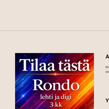
A
pu
as
Y