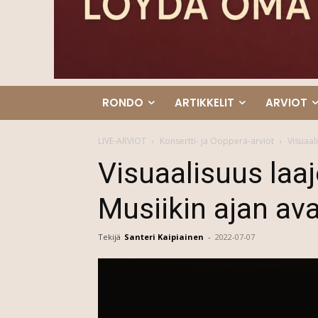
RONDO
ARTIKKELIT
ARVIOT
LIVE-ARVIOT
Konsertti- ja Ooppera-arviot
Visuaal
Visuaalisuus laa
Musiikin ajan av
Tekijä
Santeri Kaipiainen
-
2022-07-07