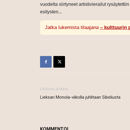
vuodelta siirtyneet artistivierailut rysäytett
esitysten...
Jatka lukemista tilaajana
– kulttuurin 
Edellinen artikkeli
Lieksan Monola-viikolla juhlitaan Sibeliusta
KOMMENTOI