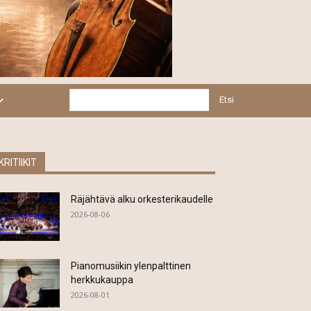
Etsi
KRITIIKIT
Räjähtävä alku orkesterikaudelle
2026-08-06
Pianomusiikin ylenpalttinen
herkkukauppa
2026-08-01