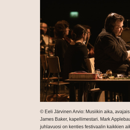
© Eeli Järvinen Arvio: Musiikin aika, avajai
James Baker, kapellimestari. Mark Appleba
juhlavuosi on kenties festivaalin kaikkien a