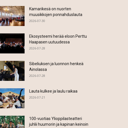
Kamarikesä on nuorten
muusikkojen ponnahduslauta
2026-07-30
Ekosysteemi herää eloon Perttu
Haapasen uutuudessa
2026-07-28
Sibeliuksen ja luonnon henkeä
Ainolassa
2026-07-28
Lauta kulkee ja laulu raikaa
2026-07-21
100-vuotias Ylioppilasteatteri
juhlii huumorin ja kapinan keinoin