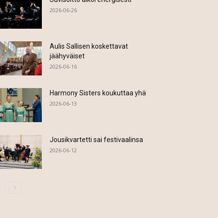
2026-06-26
Aulis Sallisen koskettavat
jäähyväiset
2026-06-16
Harmony Sisters koukuttaa yhä
2026-06-13
Jousikvartetti sai festivaalinsa
2026-06-12