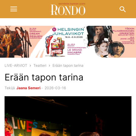
LIVE-ARVIOT
Teatteri
Erään tapon tarina
Erään tapon tarina
Tekijä
Jaana Semeri
-
2026-03-16