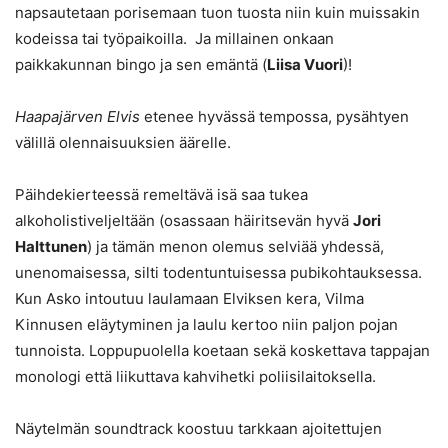
napsautetaan porisemaan tuon tuosta niin kuin muissakin
kodeissa tai työpaikoilla. Ja millainen onkaan
paikkakunnan bingo ja sen emäntä (
Liisa Vuori
)!
Haapajärven Elvis
etenee hyvässä tempossa, pysähtyen
välillä olennaisuuksien äärelle.
Päihdekierteessä remeltävä isä saa tukea
alkoholistiveljeltään (osassaan häiritsevän hyvä
Jori
Halttunen
) ja tämän menon olemus selviää yhdessä,
unenomaisessa, silti todentuntuisessa pubikohtauksessa.
Kun Asko intoutuu laulamaan Elviksen kera, Vilma
Kinnusen eläytyminen ja laulu kertoo niin paljon pojan
tunnoista. Loppupuolella koetaan sekä koskettava tappajan
monologi että liikuttava kahvihetki poliisilaitoksella.
Näytelmän soundtrack koostuu tarkkaan ajoitettujen