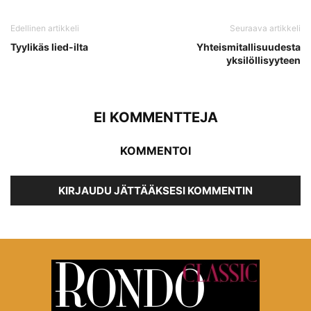
Edellinen artikkeli
Seuraava artikkeli
Tyylikäs lied-ilta
Yhteismitallisuudesta
yksilöllisyyteen
EI KOMMENTTEJA
KOMMENTOI
KIRJAUDU JÄTTÄÄKSESI KOMMENTIN