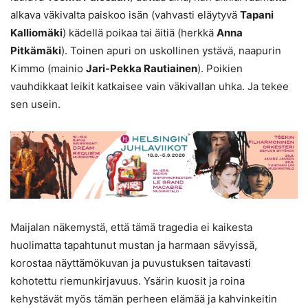
alkava väkivalta paiskoo isän (vahvasti eläytyvä
Tapani
Kalliomäki
) kädellä poikaa tai äitiä (herkkä
Anna
Pitkämäki
). Toinen apuri on uskollinen ystävä, naapurin
Kimmo (mainio
Jari-Pekka Rautiainen
). Poikien
vauhdikkaat leikit katkaisee vain väkivallan uhka. Ja tekee
sen usein.
Maijalan näkemystä, että tämä tragedia ei kaikesta
huolimatta tapahtunut mustan ja harmaan sävyissä,
korostaa näyttämökuvan ja puvustuksen taitavasti
kohotettu riemunkirjavuus. Ysärin kuosit ja roina
kehystävät myös tämän perheen elämää ja kahvinkeitin