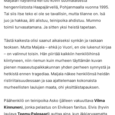
Maijalan näytelmä kertoo kovin suomalaisesta
hengenriistosta Haapajärvellä, Pohjanmaalla vuonna 1995.
Tai siis itse teko ei ole se tavallisin, mutta tilanne on. Isä
juo ja hakkaa, äiti alistuu, teinipoika ahdistuu. Mummo
toimii turvasatamana. Ja sitten yksi heistä tapetaan.
Tästä kaikesta olisi saanut aikaiseksi synkän ja raskaan
teoksen. Mutta Maijala – ehkä jo Vuori, en ole lukenut kirjaa
– on valinnut toisin. Hän piirtää kaikkiin henkilöihinsä
kiintyneen, niin riemun kuin murheen täyttämän kuvan
pienen maaseutupaikkakunnan yhden perheen synnystä ja
hetkistä ennen tragediaa. Maijala näkee henkilönsä heidän
ristiriitaisuudessaan ja saa ajattelemaan kokonaista
murheellisten laulujen maata, ohi yksittäistapauksen.
Päähenkilö on teinipoika Asko (jälleen vakuuttava
Vilma
Kinnunen
), jonka pelastus on Elviksen fanitus. Elvis (hyvin
laulava
Teemu Palosaari
) auttaa aina, kun äkkiarvaamatta