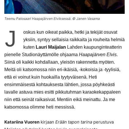
Teemu Palosaari Haapajärven Elviksessä. © Janen Vasama
J
oskus kun oikeat paikka, hetki ja tekijät osuvat
yksiin, syntyy sellaisia raikkaita ja rouheita helmiä
kuten
Lauri Maijalan
Lahden kaupunginteatterin
pienelle Studionäyttämölle ohjaama
Haapajärven Elvis
.
Siinä oli kaikki kohdallaan, yleisön rakennetta myöten.
Meitä oli katsomossa niin eri-ikäisiä, -kokoisia ja -tyylisiä,
että ei voinut kuin huokailla tyytyväisenä. Heti
ensimmäisestä kohtauksesta lähtien, jossa pöyhkeästi
lavalle astuva mies esitti pikkutuhman karaokekappaleen
niin että seinät raikasivat. Mentiin eikä meinattu. Ja me
katsomossa olimme heti messissä.
Katariina Vuoren
kirjaan
Erään tapon tarina
perustuva