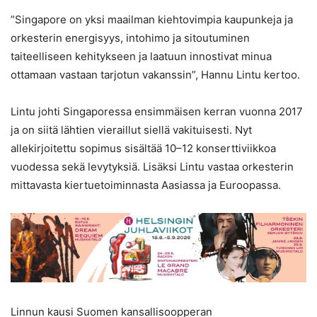
”Singapore on yksi maailman kiehtovimpia kaupunkeja ja
orkesterin energisyys, intohimo ja sitoutuminen
taiteelliseen kehitykseen ja laatuun innostivat minua
ottamaan vastaan tarjotun vakanssin”, Hannu Lintu kertoo.
Lintu johti Singaporessa ensimmäisen kerran vuonna 2017
ja on siitä lähtien vieraillut siellä vakituisesti. Nyt
allekirjoitettu sopimus sisältää 10–12 konserttiviikkoa
vuodessa sekä levytyksiä. Lisäksi Lintu vastaa orkesterin
mittavasta kiertuetoiminnasta Aasiassa ja Euroopassa.
Linnun kausi Suomen kansallisoopperan