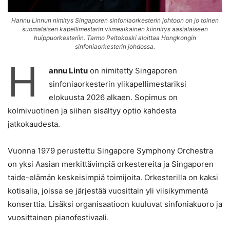
Hannu Linnun nimitys Singaporen sinfoniaorkesterin johtoon on jo toinen
suomalaisen kapellimestarin viimeaikainen kiinnitys aasialaiseen
huippuorkesteriin. Tarmo Peltokoski aloittaa Hongkongin
sinfoniaorkesterin johdossa.
H
annu Lintu
on nimitetty Singaporen
sinfoniaorkesterin ylikapellimestariksi
elokuusta 2026 alkaen. Sopimus on
kolmivuotinen ja siihen sisältyy optio kahdesta
jatkokaudesta.
Vuonna 1979 perustettu Singapore Symphony Orchestra
on yksi Aasian merkittävimpiä orkestereita ja Singaporen
taide-elämän keskeisimpiä toimijoita. Orkesterilla on kaksi
kotisalia, joissa se järjestää vuosittain yli viisikymmentä
konserttia. Lisäksi organisaatioon kuuluvat sinfoniakuoro ja
vuosittainen pianofestivaali.