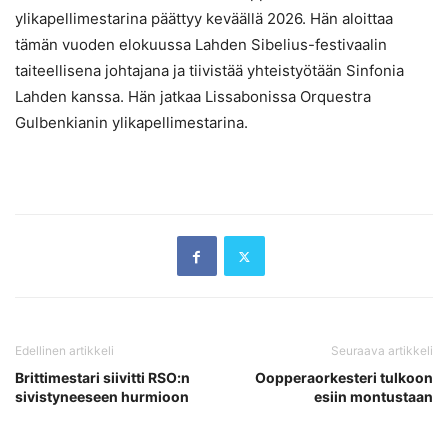
ylikapellimestarina päättyy keväällä 2026. Hän aloittaa
tämän vuoden elokuussa Lahden Sibelius-festivaalin
taiteellisena johtajana ja tiivistää yhteistyötään Sinfonia
Lahden kanssa. Hän jatkaa Lissabonissa Orquestra
Gulbenkianin ylikapellimestarina.
Edellinen artikkeli
Seuraava artikkeli
Brittimestari siivitti RSO:n
Oopperaorkesteri tulkoon
sivistyneeseen hurmioon
esiin montustaan