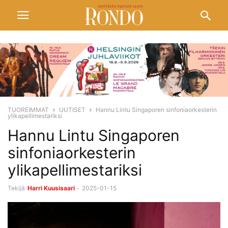
TUOREIMMAT
UUTISET
Hannu Lintu Singaporen sinfoniaorkesterin
ylikapellimestariksi
Hannu Lintu Singaporen
sinfoniaorkesterin
ylikapellimestariksi
Tekijä
Harri Kuusisaari
-
2025-01-15