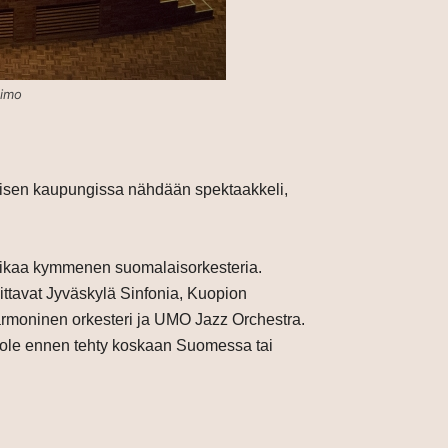
eimo
oisen kaupungissa nähdään spektaakkeli,
 aikaa kymmenen suomalaisorkesteria.
ittavat Jyväskylä Sinfonia, Kuopion
lharmoninen orkesteri ja UMO Jazz Orchestra.
ei ole ennen tehty koskaan Suomessa tai