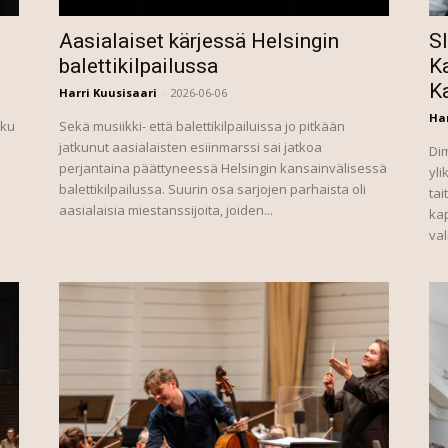
Aasialaiset kärjessä Helsingin
S
balettikilpailussa
Ka
K
Harri Kuusisaari
-
2026-06-06
Har
lku
Sekä musiikki- että balettikilpailuissa jo pitkään
jatkunut aasialaisten esiinmarssi sai jatkoa
Di
perjantaina päättyneessä Helsingin kansainvälisessä
yli
balettikilpailussa. Suurin osa sarjojen parhaista oli
tai
aasialaisia miestanssijoita, joiden...
kap
val