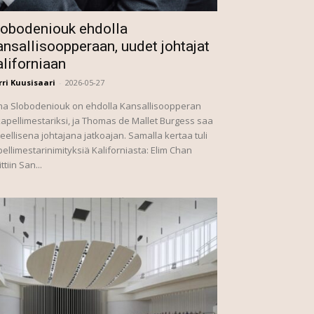
lobodeniouk ehdolla
nsallisoopperaan, uudet johtajat
aliforniaan
ri Kuusisaari
-
2026-05-27
ma Slobodeniouk on ehdolla Kansallisoopperan
kapellimestariksi, ja Thomas de Mallet Burgess saa
teellisena johtajana jatkoajan. Samalla kertaa tuli
ellimestarinimityksiä Kaliforniasta: Elim Chan
ittiin San...