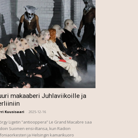
uri makaaberi Juhlaviikoille ja
rliiniin
ri Kuusisaari
-
2025-12-16
örgy Ligetin ”antiooppera” Le Grand Macabre saa
doin Suomen ensi-iltansa, kun Radion
foniaorkesteri ja Helsingin kamarikuoro