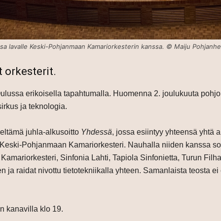
ssa lavalle Keski-Pohjanmaan Kamariorkesterin kanssa. © Maiju Pohjanh
 orkesterit.
ulussa erikoisella tapahtumalla. Huomenna 2. joulukuuta pohj
sirkus ja teknologia.
eltämä juhla-alkusoitto
Yhdessä
, jossa esiintyy yhteensä yhtä
ja Keski-Pohjanmaan Kamariorkesteri. Nauhalla niiden kanssa so
 Kamariorkesteri, Sinfonia Lahti, Tapiola Sinfonietta, Turun Fi
n ja raidat nivottu tietotekniikalla yhteen. Samanlaista teosta 
 kanavilla klo 19.