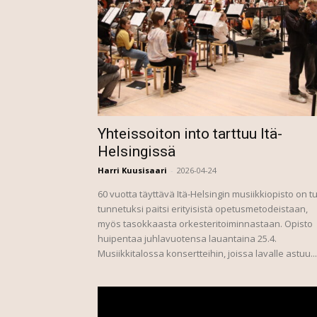
Yhteissoiton into tarttuu Itä-
Helsingissä
Harri Kuusisaari
-
2026-04-24
60 vuotta täyttävä Itä-Helsingin musiikkiopisto on tu
tunnetuksi paitsi erityisistä opetusmetodeistaan,
myös tasokkaasta orkesteritoiminnastaan. Opisto
huipentaa juhlavuotensa lauantaina 25.4.
Musiikkitalossa konsertteihin, joissa lavalle astuu...