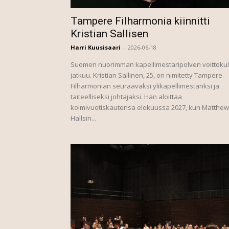
Tampere Filharmonia kiinnitti
Kristian Sallisen
Harri Kuusisaari
-
2026-06-18
Suomen nuorimman kapellimestaripolven voittoku
jatkuu. Kristian Sallinen, 25, on nimitetty Tampere
Filharmonian seuraavaksi ylikapellimestariksi ja
taiteelliseksi johtajaksi. Hän aloittaa
kolmivuotiskautensa elokuussa 2027, kun Matthew
Hallsin...