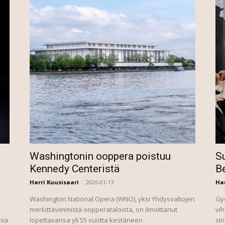
Washingtonin ooppera poistuu
Su
Kennedy Centeristä
Be
Harri Kuusisaari
-
2026-01-13
Har
Washington National Opera (WNO), yksi Yhdysvaltojen
Gy
merkittävimmistä oopperataloista, on ilmoittanut
vih
nia
lopettavansa yli 55 vuotta kestäneen
sin