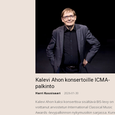
Kalevi Ahon konsertoille ICMA-
palkinto
Harri Kuusisaari
-
2026-01-30
Kalevi Ahon kaksi konserttoa sisältävä BIS-levy on
voittanut arvostetun International Classical Music
Awards ‑levypalkinnon nykymusiikin sarjassa. Kun