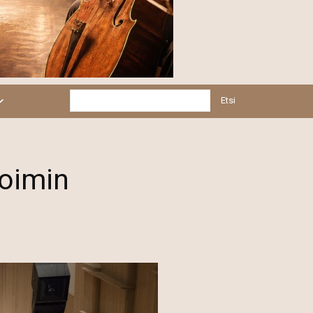
Etsi
voimin