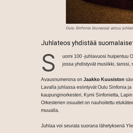
Oulu Sinfonia (kuvassa) astuu juhla
Juhlateos yhdistää suomalaiset
S
uomi 100 -juhlavuosi huipentuu O
jossa yhdistyvät musiikki, tanssi, 
Avausnumerona on
Jaakko Kuusiston
säv
Lavalla juhlassa esiintyvät Oulu Sinfonia 
kaupunginorkesteri, Kymi Sinfonietta, Lapin
Orkesterien osuudet on nauhoitettu etukätee
muualla.
Juhlaa voi seurata suorana lähetyksenä Ylen