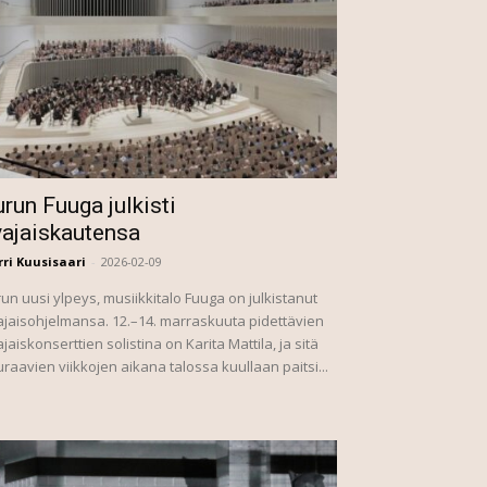
run Fuuga julkisti
vajaiskautensa
ri Kuusisaari
-
2026-02-09
un uusi ylpeys, musiikkitalo Fuuga on julkistanut
jaisohjelmansa. 12.–14. marraskuuta pidettävien
jaiskonserttien solistina on Karita Mattila, ja sitä
raavien viikkojen aikana talossa kuullaan paitsi...