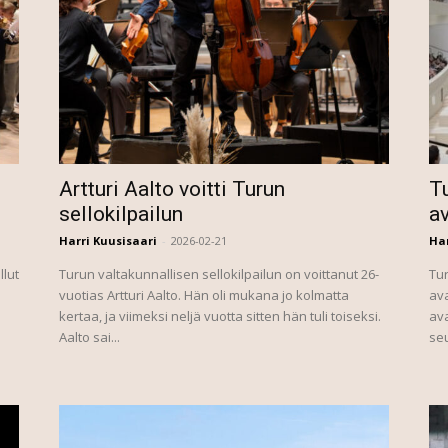
Artturi Aalto voitti Turun
Tu
sellokilpailun
a
Harri Kuusisaari
-
2026-02-21
Har
llut
Turun valtakunnallisen sellokilpailun on voittanut 26-
Tur
vuotias Artturi Aalto. Hän oli mukana jo kolmatta
ava
kertaa, ja viimeksi neljä vuotta sitten hän tuli toiseksi.
ava
Aalto sai...
seu