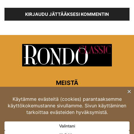
KIRJAUDU JÄTTÄÄKSESI KOMMENTIN
MEISTÄ
Rondon toimitus
Opastinsilta 6A 00520 Helsinki
Asiakaspalvelu: puh. 03 4246 5318
asiakaspalvelu@rondo.fi
Ota meihin yhteyttä:
toimitus@rondo.fi