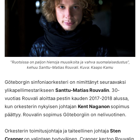
”Ruotsissa on paljon hienoja muusikoita ja vahva suomalaisedustus”,
kehuu Santtu-Matias Rouvali. Kuva: Kaapo Kamu
Göteborgin sinfoniaorkesteri on nimittänyt seuraavaksi
ylikapellimestarikseen
Santtu-Matias Rouvalin
. 30-
vuotias Rouvali aloittaa pestin kauden 2017-2018 alussa,
kun orkesterin nykyisen johtajan
Kent Naganon
sopimus
päättyy. Rouvalin sopimus Göteborgiin on nelivuotinen.
Orkesterin toimitusjohtaja ja taiteellinen johtaja
Sten
Cranner
on valintaan tyytyväinen. Cranner kertoo Rouvalin