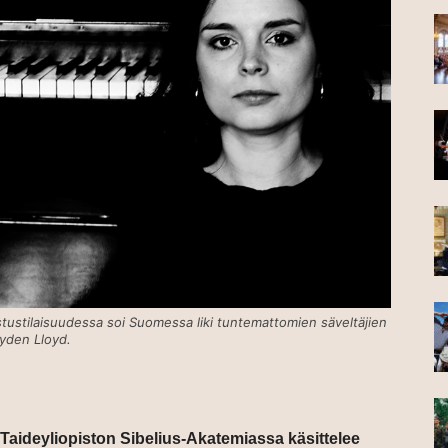
astustilaisuudessa soi Suomessa liki tuntemattomien säveltäjien
ayden Lloyd.
o Taideyliopiston Sibelius-Akatemiassa käsittelee