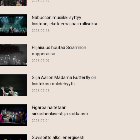
2026-07-17
Nabuccon musiikki syttyy
loistoon, ekoteema jää irralliseksi
2026-07-16
Hiljaisuus huutaa Sciarrinon
oopperassa
2026-07-09
Silja Aallon Madama Butterfly on
loistokas roolidebyytti
2026-07-06
Figaroa naitetaan
sirkushenkisesti ja raikkaasti
2026-07-04
Suvisoitto alkoi energisesti