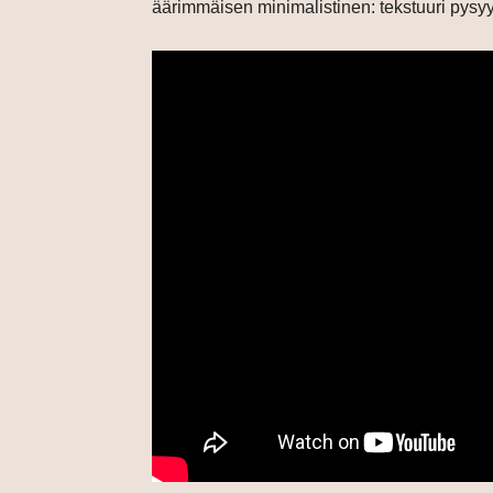
äärimmäisen minimalistinen: tekstuuri pysy