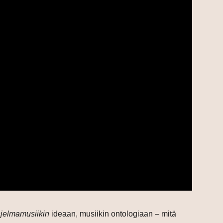
jelmamusiikin
ideaan, musiikin ontologiaan – mitä