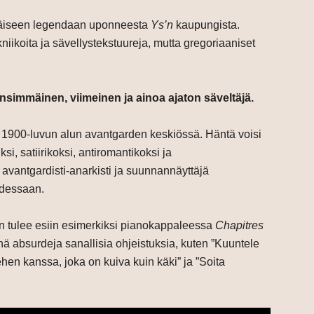
tiläiseen legendaan uponneesta
Ys’n
kaupungista.
iikoita ja sävellystekstuureja, mutta gregoriaaniset
nsimmäinen, viimeinen ja ainoa ajaton säveltäjä.
 1900-luvun alun avantgarden keskiössä. Häntä voisi
ksi, satiirikoksi, antiromantikoksi ja
avantgardisti-anarkisti ja suunnannäyttäjä
udessaan.
an tulee esiin esimerkiksi pianokappaleessa
Chapitres
nnä absurdeja sanallisia ohjeistuksia, kuten ”Kuuntele
en kanssa, joka on kuiva kuin käki” ja ”Soita