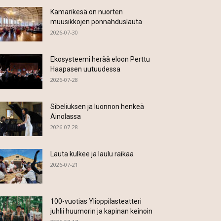
Kamarikesä on nuorten
muusikkojen ponnahduslauta
2026-07-30
Ekosysteemi herää eloon Perttu
Haapasen uutuudessa
2026-07-28
Sibeliuksen ja luonnon henkeä
Ainolassa
2026-07-28
Lauta kulkee ja laulu raikaa
2026-07-21
100-vuotias Ylioppilasteatteri
juhlii huumorin ja kapinan keinoin