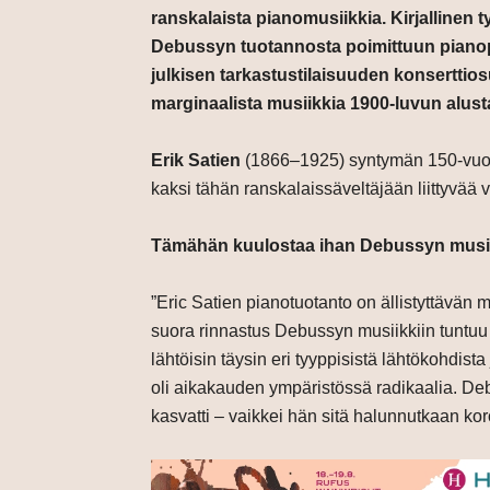
ranskalaista pianomusiikkia. Kirjallinen
Debussyn tuotannosta poimittuun pianopre
julkisen tarkastustilaisuuden konserttio
marginaalista musiikkia 1900-luvun alust
Erik Satien
(1866–1925) syntymän 150-vuo
kaksi tähän ranskalaissäveltäjään liittyvää vä
Tämähän kuulostaa ihan Debussyn musiik
”Eric Satien pianotuotanto on ällistyttävän mo
suora rinnastus Debussyn musiikkiin tuntuu ke
lähtöisin täysin eri tyyppisistä lähtökohdista 
oli aikakauden ympäristössä radikaalia. Debu
kasvatti – vaikkei hän sitä halunnutkaan kor