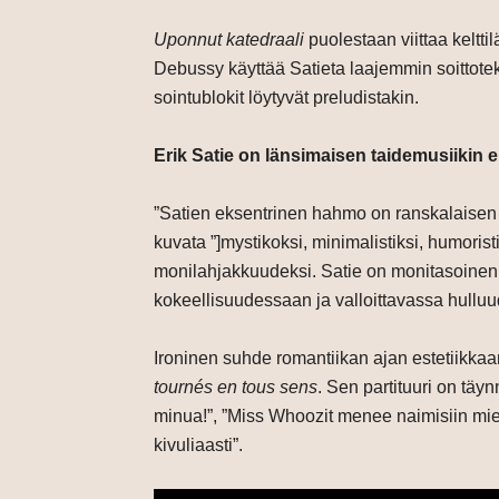
Uponnut katedraali
puolestaan
viittaa kelt
Debussy käyttää Satieta laajemmin soittotekn
sointublokit löytyvät preludistakin.
Erik Satie on länsimaisen taidemusiikin e
”Satien eksentrinen hahmo on ranskalaisen
kuvata ”]mystikoksi, minimalistiksi, humoristi
monilahjakkuudeksi. Satie on monitasoinen 
kokeellisuudessaan ja valloittavassa hullu
Ironinen suhde romantiikan ajan estetiikka
tournés en tous sens
. Sen partituuri on täy
minua!”, ”Miss Whoozit menee naimisiin mieh
kivuliaasti”.