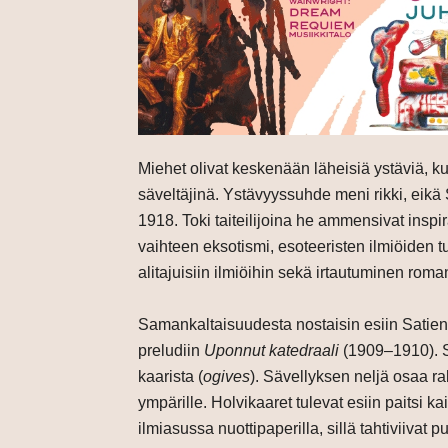
Miehet olivat keskenään läheisiä ystäviä, 
säveltäjinä. Ystävyyssuhde meni rikki, eik
1918. Toki taiteilijoina he ammensivat inspi
vaihteen eksotismi, esoteeristen ilmiöiden 
alitajuisiin ilmiöihin sekä irtautuminen rom
Samankaltaisuudesta nostaisin esiin Satie
preludiin
Uponnut katedraali
(1909–1910). S
kaarista (
ogives
). Sävellyksen neljä osaa r
ympärille. Holvikaaret tulevat esiin paitsi 
ilmiasussa nuottipaperilla, sillä tahtiviivat 