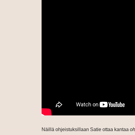
Näillä ohjeistuksillaan Satie ottaa kantaa
oh