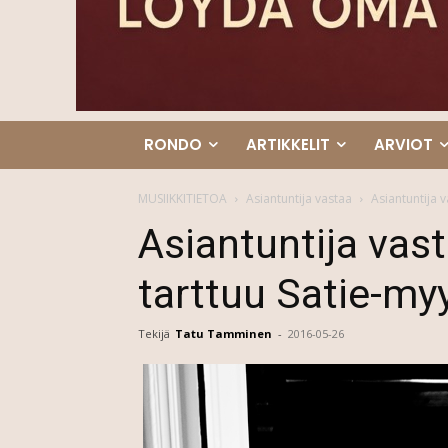
RONDO
ARTIKKELIT
ARVIOT
MUSIIKKITIETOA
Asiantuntija vastaa
Asiantuntija v
Asiantuntija vas
tarttuu Satie-myy
Tekijä
Tatu Tamminen
-
2016-05-26