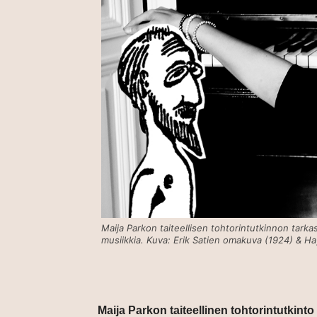
Maija Parkon taiteellisen tohtorintutkinnon tark
musiikkia. Kuva: Erik Satien omakuva (1924) & H
Maija Parkon taiteellinen tohtorintutkint