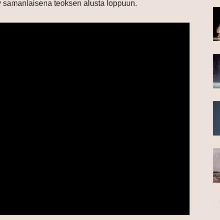
y samanlaisena teoksen alusta loppuun.