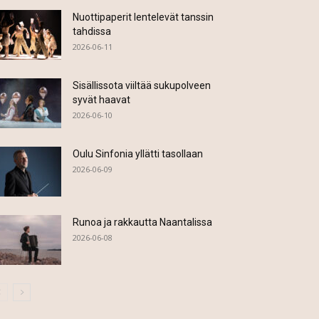
Nuottipaperit lentelevät tanssin
tahdissa
2026-06-11
Sisällissota viiltää sukupolveen
syvät haavat
2026-06-10
Oulu Sinfonia yllätti tasollaan
2026-06-09
Runoa ja rakkautta Naantalissa
2026-06-08