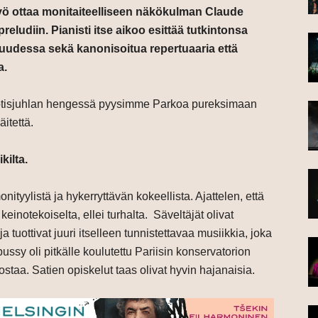
 työ ottaa monitaiteelliseen näkökulman Claude
ludiin. Pianisti itse aikoo esittää tutkintonsa
suudessa sekä kanonisoitua repertuaaria että
a.
tisjuhlan hengessä pyysimme Parkoa pureksimaan
itettä.
ilta.
nityylistä ja hykerryttävän kokeellista. Ajattelen, että
inotekoiselta, ellei turhalta. Säveltäjät olivat
ja tuottivat juuri itselleen tunnistettavaa musiikkia, joka
ssy oli pitkälle koulutettu Pariisin konservatorion
ostaa. Satien opiskelut taas olivat hyvin hajanaisia.