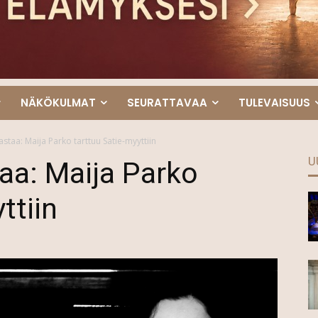
NÄKÖKULMAT
SEURATTAVAA
TULEVAISUUS
astaa: Maija Parko tarttuu Satie-myyttiin
U
taa: Maija Parko
ttiin