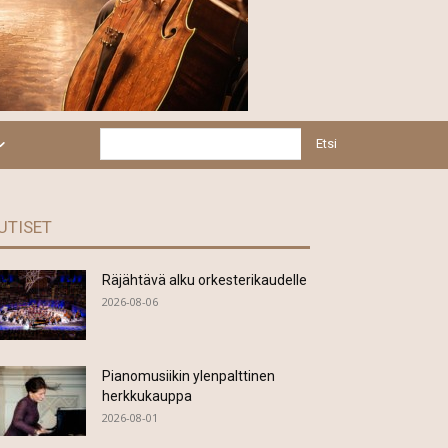
Etsi
UTISET
Räjähtävä alku orkesterikaudelle
2026-08-06
Pianomusiikin ylenpalttinen
herkkukauppa
2026-08-01