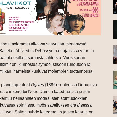
kunnes molemmat alkoivat saavuttaa menestystä
ä Satieta nähty edes Debussyn hautajaisissa vuonna
raatiota osittain samoista lähteistä. Vuosisadan
tutkiminen, kiinnostus symbolistiseen runouteen ja
antiikan ihanteista kuuluvat molempien tuotannossa.
n pianokappaleet
Ogives
(1886) suhteessa Debussyn
atie inspiroitui Notre Damen katedraalista ja sen
akentuu neliäänisten modaalisten sointublokkien
kaikuvassa soinnissa, myös sävellyksen graafisessa
puuttuvat. Satien suhde katedraaliin ja sen kaariin on