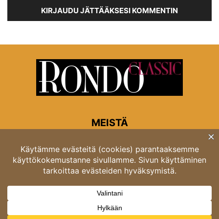
KIRJAUDU JÄTTÄÄKSESI KOMMENTIN
MEISTÄ
Rondon toimitus
Opastinsilta 6A 00520 Helsinki
Asiakaspalvelu: puh. 03 4246 5318
asiakaspalvelu@rondo.fi
Ota meihin yhteyttä:
toimitus@rondo.fi