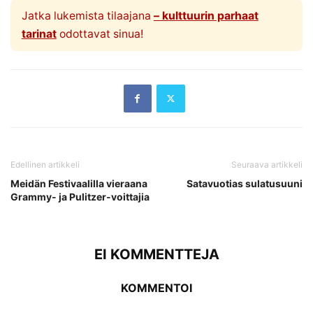
Jatka lukemista tilaajana
– kulttuurin parhaat
tarinat
odottavat sinua!
Edellinen artikkeli
Seuraava artikkeli
Meidän Festivaalilla vieraana
Satavuotias sulatusuuni
Grammy- ja Pulitzer-voittajia
EI KOMMENTTEJA
KOMMENTOI