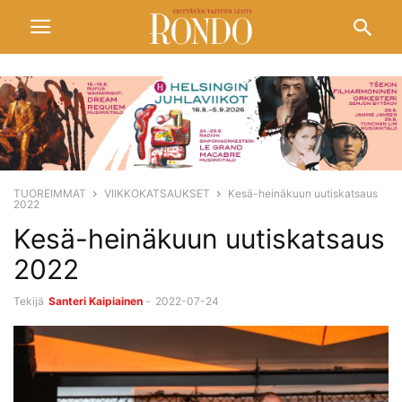
TUOREIMMAT
VIIKKOKATSAUKSET
Kesä-heinäkuun uutiskatsaus
2022
Kesä-heinäkuun uutiskatsaus
2022
Tekijä
Santeri Kaipiainen
-
2022-07-24