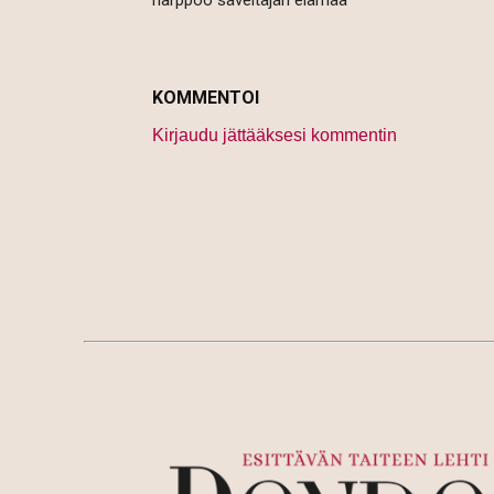
harppoo säveltäjän elämää
KOMMENTOI
Kirjaudu jättääksesi kommentin