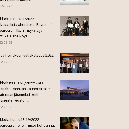
22-08-23
ikkokatsaus 31/2022:
ksuaalista ahdistelua Bayreuthin
siikkijuhlilla, nimityksiä ja
otuksia The Royal...
22-08-08
sä-heinäkuun uutiskatsaus 2022
22-07-24
ikkokatsaus 20/2022: Kaija
ariaho Ranskan kaunotaiteiden
atemian jäseneksi, Antti
visesta Teoston...
22-05-22
ikkokatsaus 18-19/2022:
siikkialan enemmistö kohdannut