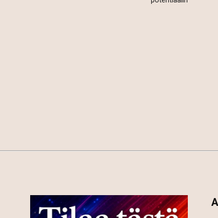
potentiaalin
A