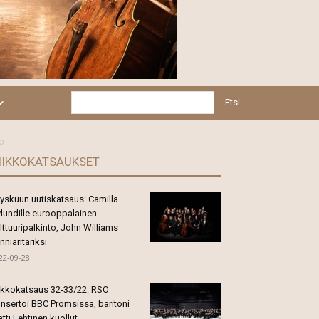
Etsi
to
IIKKOKATSAUKSET
yskuun uutiskatsaus: Camilla
lundille eurooppalainen
lttuuripalkinto, John Williams
nniaritariksi
22-09-28
ikkokatsaus 32-33/22: RSO
nsertoi BBC Promsissa, baritoni
tti Lehtinen kuollut