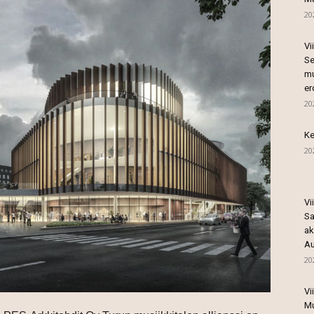
20
Vi
Se
mu
er
20
Ke
20
Vi
Sa
ak
Au
20
Vi
Mu