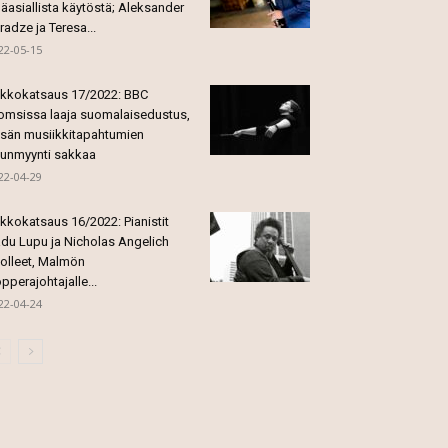
äasiallista käytöstä; Aleksander
radze ja Teresa...
22-05-15
ikkokatsaus 17/2022: BBC
omsissa laaja suomalaisedustus,
sän musiikkitapahtumien
punmyynti sakkaa
22-04-29
ikkokatsaus 16/2022: Pianistit
du Lupu ja Nicholas Angelich
olleet, Malmön
pperajohtajalle...
22-04-24