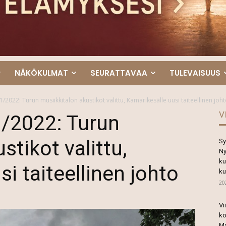
NÄKÖKULMAT
SEURATTAVAA
TULEVAISUUS
1/2022: Turun musiikkitalon akustikot valittu, Kamarikesälle uusi taiteellinen joh
V
1/2022: Turun
stikot valittu,
Sy
Ny
ku
i taiteellinen johto
ku
20
Vi
ko
Ma