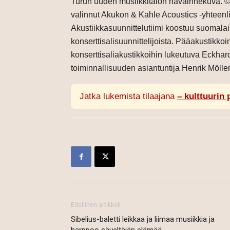
Turun uuden musiikkitalon havainnekuva. © 
valinnut Akukon & Kahle Acoustics -yhteenlii
Akustiikkasuunnittelutiimi koostuu suomala
konserttisalisuunnittelijoista. Pääakustikkoi
konserttisaliakustikkoihin lukeutuva Eckhar
toiminnallisuuden asiantuntija Henrik Möller.
Jatka lukemista tilaajana
– kulttuurin 
Edellinen artikkeli
Sibelius-baletti leikkaa ja liimaa musiikkia ja