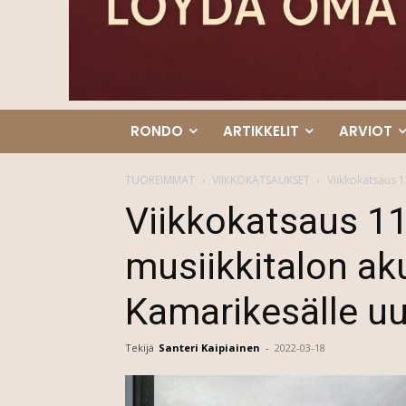
RONDO
ARTIKKELIT
ARVIOT
TUOREIMMAT
VIIKKOKATSAUKSET
Viikkokatsaus 1
Viikkokatsaus 1
musiikkitalon aku
Kamarikesälle uus
Tekijä
Santeri Kaipiainen
-
2022-03-18