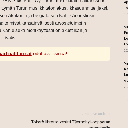
PES-Arkkitehdit Oy Turun musiikkitalon allianssi on
ep
ttymän Turun musiikkitalon akustiikkasuunnittelijaksi.
To
20
isen Akukonin ja belgialaisen Kahle Acousticsin
na toimivat kansainvälisesti arvostetuimpiin
Vi
d Kahle sekä monikäyttösalien akustiikan ja
Pr
 Lisäksi...
ke
li
20
parhaat tarinat
odottavat sinua!
Vi
Ra
ku
oo
20
Seuraava artikkeli
Tökerö libretto vesitti Tšernobyl-oopperan