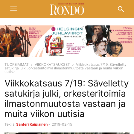
TUOREIMMAT
VIIKKOKATSAUKSET
Viikkokatsaus 7/19: Sävelletty
satukirja julki, orkesteritoimia ilmastonmuutosta vastaan ja muita viikon
uutisia
Viikkokatsaus 7/19: Sävelletty
satukirja julki, orkesteritoimia
ilmastonmuutosta vastaan ja
muita viikon uutisia
Tekijä
Santeri Kaipiainen
-
2019-02-15