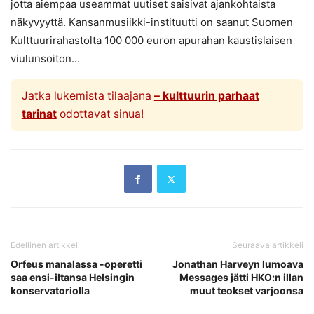
jotta aiempaa useammat uutiset saisivat ajankohtaista
näkyvyyttä. Kansanmusiikki-instituutti on saanut Suomen
Kulttuurirahastolta 100 000 euron apurahan kaustislaisen
viulunsoiton...
Jatka lukemista tilaajana
– kulttuurin parhaat
tarinat
odottavat sinua!
Edellinen artikkeli
Seuraava artikkeli
Orfeus manalassa -operetti
Jonathan Harveyn lumoava
saa ensi-iltansa Helsingin
Messages jätti HKO:n illan
konservatoriolla
muut teokset varjoonsa