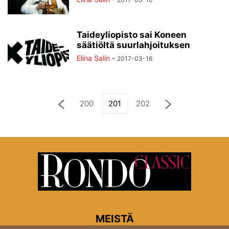
Taideyliopisto sai Koneen
säätiöltä suurlahjoituksen
Elina Salin
-
2017-03-16
200
201
202
MEISTÄ