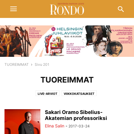
TUOREIMMAT
Sivu 201
TUOREIMMAT
LIVE-ARVIOT
VIIKKOKATSAUKSET
Sakari Oramo Sibelius-
Akatemian professoriksi
Elina Salin
-
2017-03-24