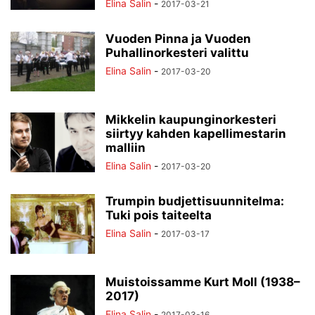
Elina Salin
-
2017-03-21
Vuoden Pinna ja Vuoden
Puhallinorkesteri valittu
Elina Salin
-
2017-03-20
Mikkelin kaupunginorkesteri
siirtyy kahden kapellimestarin
malliin
Elina Salin
-
2017-03-20
Trumpin budjettisuunnitelma:
Tuki pois taiteelta
Elina Salin
-
2017-03-17
Muistoissamme Kurt Moll (1938–
2017)
Elina Salin
-
2017-03-16