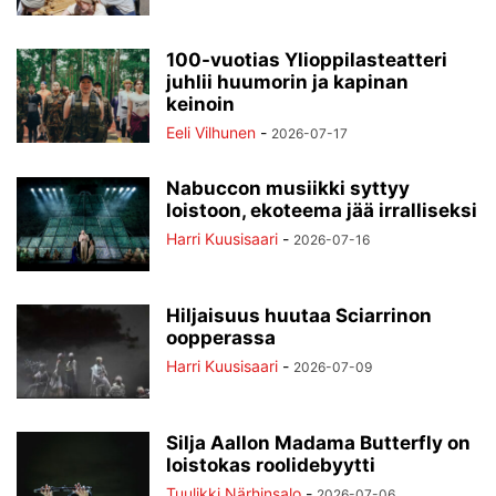
100-vuotias Ylioppilasteatteri
juhlii huumorin ja kapinan
keinoin
Eeli Vilhunen
-
2026-07-17
Nabuccon musiikki syttyy
loistoon, ekoteema jää irralliseksi
Harri Kuusisaari
-
2026-07-16
Hiljaisuus huutaa Sciarrinon
oopperassa
Harri Kuusisaari
-
2026-07-09
Silja Aallon Madama Butterfly on
loistokas roolidebyytti
Tuulikki Närhinsalo
-
2026-07-06